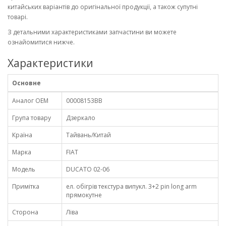
китайських варіантів до оригінальної продукції, а також супутні
товарі.
З детальними характеристиками запчастини ви можете
ознайомитися нижче.
Характеристики
Основне
Аналог OEM
00008153BB
Група товару
Дзеркало
Країна
Тайвань/Китай
Марка
FIAT
Модель
DUCATO 02-06
Примітка
ел. обігрів текстура випукл. 3+2 pin long arm
прямокутне
Сторона
Ліва