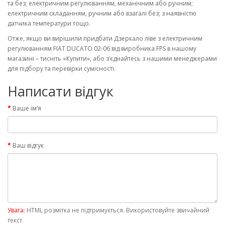
та без; електричним регулюванням, механічним або ручним;
електричним складанням, ручним або взагалі без; з наявністю
датчика температури тощо.
Отже, якщо ви вирішили придбати Дзеркало ліве з електричним
регулюванням FIAT DUCATO 02-06 від виробника FPS в нашому
магазині – тисніть «Купити», або з’єднайтесь з нашими менеджерами
для підбору та перевірки сумісності.
Написати відгук
Ваше ім’я
Ваш відгук
Увага:
HTML розмітка не підтримується. Використовуйте звичайний
текст.