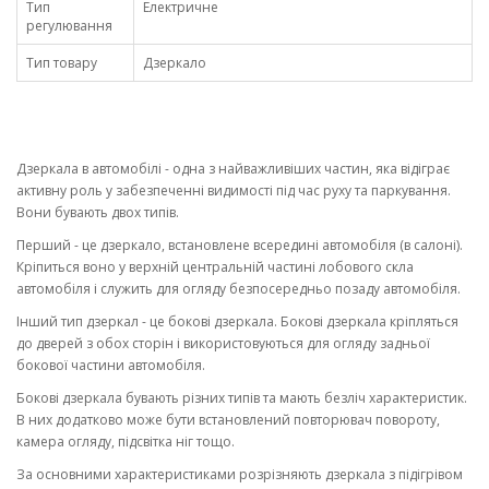
Тип
Електричне
регулювання
Тип товару
Дзеркало
Дзеркала в автомобілі - одна з найважливіших частин, яка відіграє
активну роль у забезпеченні видимості під час руху та паркування.
Вони бувають двох типів.
Перший - це дзеркало, встановлене всередині автомобіля (в салоні).
Кріпиться воно у верхній центральній частині лобового скла
автомобіля і служить для огляду безпосередньо позаду автомобіля.
Інший тип дзеркал - це бокові дзеркала. Бокові дзеркала кріпляться
до дверей з обох сторін і використовуються для огляду задньої
бокової частини автомобіля.
Бокові дзеркала бувають різних типів та мають безліч характеристик.
В них додатково може бути встановлений повторювач повороту,
камера огляду, підсвітка ніг тощо.
За основними характеристиками розрізняють дзеркала з підігрівом