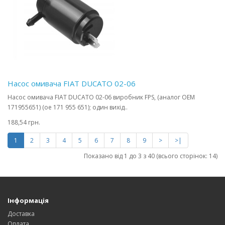
Насос омивача FIAT DUCATO 02-06
Насос омивача FIAT DUCATO 02-06 виробник FPS, (аналог OEM
171955651) (oe 171 955 651); один вихід..
188,54 грн.
1
2
3
4
5
6
7
8
9
>
>|
Показано від 1 до 3 з 40 (всього сторінок: 14)
Інформація
Доставка
Оплата