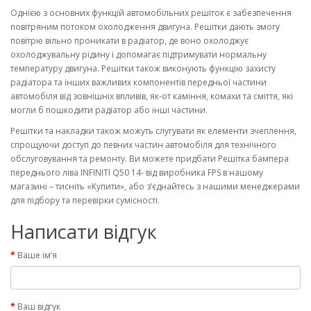
Однією з основних функцій автомобільних решіток є забезпечення
повітряним потоком охолодження двигуна. Решітки дають змогу
повітрю вільно проникати в радіатор, де воно охолоджує
охолоджувальну рідину і допомагає підтримувати нормальну
температуру двигуна. Решітки також виконують функцію захисту
радіатора та інших важливих компонентів передньої частини
автомобіля від зовнішніх впливів, як-от каміння, комахи та сміття, які
могли б пошкодити радіатор або інші частини.
Решітки та накладки також можуть слугувати як елементи зчеплення,
спрощуючи доступ до певних частин автомобіля для технічного
обслуговування та ремонту. Ви можете придбати Решітка бампера
переднього ліва INFINITI Q50 14- від виробника FPS в нашому
магазині – тисніть «Купити», або з’єднайтесь з нашими менеджерами
для підбору та перевірки сумісності.
Написати відгук
Ваше ім’я
Ваш відгук