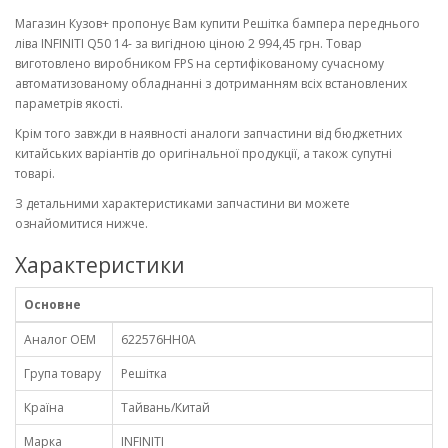
Магазин Кузов+ пропонує Вам купити Решітка бампера переднього
ліва INFINITI Q50 14- за вигідною ціною 2 994,45 грн. Товар
виготовлено виробником FPS на сертифікованому сучасному
автоматизованому обладнанні з дотриманням всіх встановлених
параметрів якості.
Крім того завжди в наявності аналоги запчастини від бюджетних
китайських варіантів до оригінальної продукції, а також супутні
товарі.
З детальними характеристиками запчастини ви можете
ознайомитися нижче.
Характеристики
Основне
Аналог OEM
622576HH0A
Група товару
Решітка
Країна
Тайвань/Китай
Марка
INFINITI