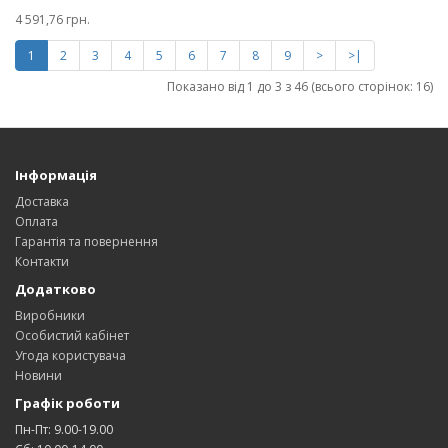
4 591,76 грн.
1
2
3
4
5
6
7
8
9
>
>|
Показано від 1 до 3 з 46 (всього сторінок: 16)
Інформація
Доставка
Оплата
Гарантія та повернення
Контакти
Додатково
Виробники
Особистий кабінет
Угода користувача
Новини
Графік роботи
Пн-Пт: 9.00-19.00