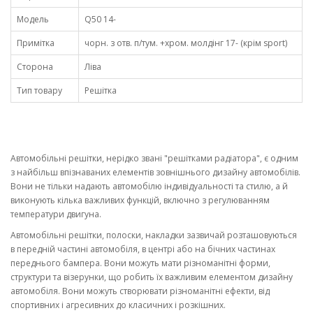
Модель
Q50 14-
Примітка
чорн. з отв. п/тум. +хром. молдінг 17- (крім sport)
Сторона
Ліва
Тип товару
Решітка
Автомобільні решітки, нерідко звані "решітками радіатора", є одним
з найбільш впізнаваних елементів зовнішнього дизайну автомобілів.
Вони не тільки надають автомобілю індивідуальності та стилю, а й
виконують кілька важливих функцій, включно з регулюванням
температури двигуна.
Автомобільні решітки, полоски, накладки зазвичай розташовуються
в передній частині автомобіля, в центрі або на бічних частинах
переднього бампера. Вони можуть мати різноманітні форми,
структури та візерунки, що робить їх важливим елементом дизайну
автомобіля. Вони можуть створювати різноманітні ефекти, від
спортивних і агресивних до класичних і розкішних.