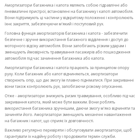
Амортизатори багажника і капота являють собою гідравлічні або
пневматичні пристрої, встановлені на багажнику і капоті автомобіля.
Вони підтримують ці частини у відкритому положенні і контролюють
їхнє закриття, забезпечуючи м'який і поступовий рух.
Головна функція амортизаторів багажника і капота - забезпечити
безпечне і зручне використання багажного відділення і доступ до
моторного відсіку автомобіля. Вони запобігають різким ударам і
зменшують ймовірність травмування пасажирів або пошкодження
автомобіля під час зачинення багажника або капота.
Амортизатори багажника і капота працюють за принципом опору
руху. Коли багажник або капот відчиняються, амортизатори
створюють опір, що дає змогу їм плавно підніматися. При закриванні
вони також контролюють рух, запобігаючи різкому опусканню.
Отже - амортизатори знижують ризик травмування, особливо під час
закривання капота, який може бути важким. Вони роблять
використання багажника зручнішим, даючи змогу м'яко відчиняти та
зачиняти його. Амортизатори зменшують механічні навантаження
на багажник і капот, що сприяє їх довговічності.
Важливо регулярно перевіряти і обслуговувати амортизатори, щоб
гарантувати їх надійну роботу і продовжити термін служби.