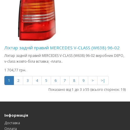
Ліхтар задній правий MERCEDES V-CLASS (W638) 96-02
Ліхтар задній правий MERCEDES V-CLASS (W638) 96-02 виробник DEPO,
v-class жовто-біла вставка; -плата..
1 704,77 грн.
1
2
3
4
5
6
7
8
9
>
>|
Показано від 1 до 3 з 55 (всього сторінок: 19)
Інформація
Доставка
Оплата