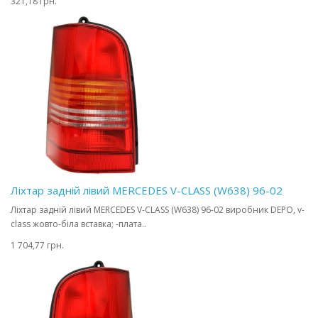
321,18 грн.
Ліхтар задній лівий MERCEDES V-CLASS (W638) 96-02
Ліхтар задній лівий MERCEDES V-CLASS (W638) 96-02 виробник DEPO, v-
class жовто-біла вставка; -плата..
1 704,77 грн.