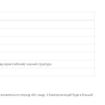
ку (крім trailhowk); чорний структура
ановлюється спереду або ззаду. З бампером водій буде в більшій