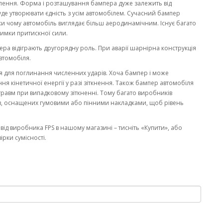
лення. Форма і розташування бампера дуже залежить від
де утворювати єдність з усім автомобілем. Сучасний бампер
ки чому автомобіль виглядає більш аеродинамічним. Існує багато
тримки притискної сили.
ера відіграють другорядну роль. При аварії шарнірна конструкція
втомобіля.
я для поглинання численних ударів. Хоча бампер і може
ня кінетичної енергії у разі зіткнення. Також бампер автомобіля
травм при випадковому зіткненні. Тому багато виробників
ів, оснащених гумовими або пінними накладками, щоб рівень
від виробника FPS в нашому магазині – тисніть «Купити», або
рки сумісності.