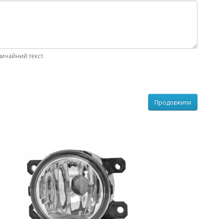
вичайний текст.
Продовжити