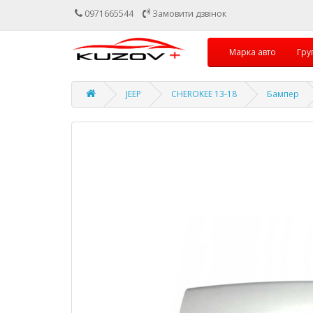
0971665544
Замовити дзвінок
Марка авто
Гру
JEEP
CHEROKEE 13-18
Бампер