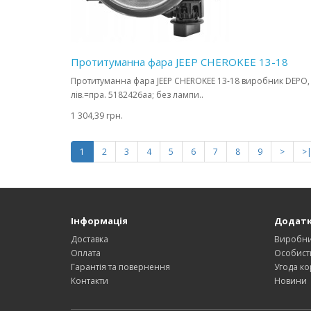
Протитуманна фара JEEP CHEROKEE 13-18
Протитуманна фара JEEP CHEROKEE 13-18 виробник DEPO,
лів.=пра. 5182426aa; без лампи..
1 304,39 грн.
1
2
3
4
5
6
7
8
9
>
>
Інформація
Додат
Доставка
Виробн
Оплата
Особист
Гарантія та повернення
Угода ко
Контакти
Новини