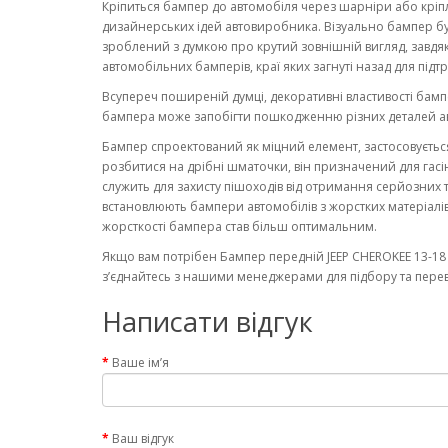
Кріпиться бампер до автомобіля через шарніри або кріп
дизайнерських ідей автовиробника. Візуально бампер бу
зроблений з думкою про крутий зовнішній вигляд, завдя
автомобільних бамперів, краї яких загнуті назад для під
Всупереч поширеній думці, декоративні властивості бамп
бампера може запобігти пошкодженню різних деталей а
Бампер спроектований як міцний елемент, застосовуєтьс
розбитися на дрібні шматочки, він призначений для гасін
служить для захисту пішоходів від отримання серйозних 
встановлюють бампери автомобілів з жорстких матеріал
жорсткості бампера став більш оптимальним.
Якщо вам потрібен Бампер передній JEEP CHEROKEE 13-18 
з’єднайтесь з нашими менеджерами для підбору та переві
Написати відгук
Ваше ім’я
Ваш відгук