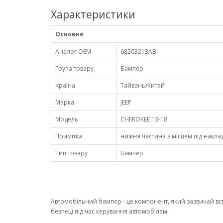
Характеристики
Основне
Аналог OEM
68203213AB
Група товару
Бампер
Країна
Тайвань/Китай
Марка
JEEP
Модель
CHEROKEE 13-18
Примітка
нижня частина з місцем під наклад
Тип товару
Бампер
Автомобільний бампер - це компонент, який зазвичай вст
безпеці під час керування автомобілем.