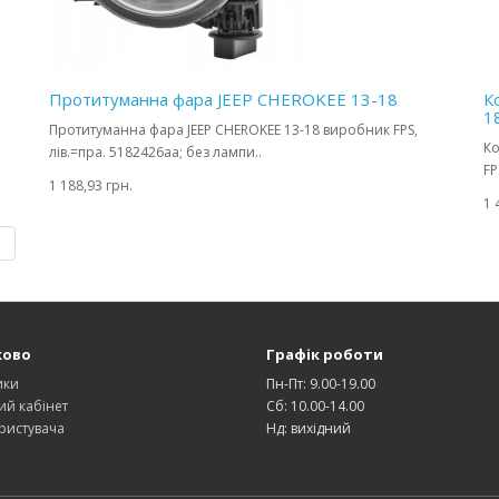
Протитуманна фара JEEP CHEROKEE 13-18
К
1
Протитуманна фара JEEP CHEROKEE 13-18 виробник FPS,
Ко
лів.=пра. 5182426aa; без лампи..
FP
1 188,93 грн.
1 
|
ково
Графік роботи
ики
Пн-Пт: 9.00-19.00
ий кабінет
Сб: 10.00-14.00
ристувача
Нд: вихідний