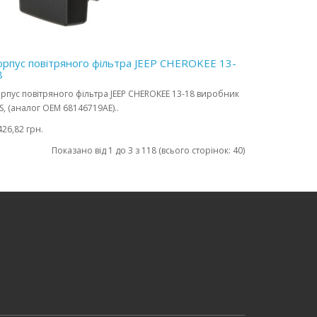
орпус повітряного фільтра JEEP CHEROKEE 13-
8
рпус повітряного фільтра JEEP CHEROKEE 13-18 виробник
S, (аналог OEM 68146719AE)..
426,82 грн.
Показано від 1 до 3 з 118 (всього сторінок: 40)