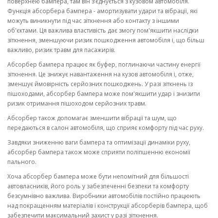
поверхнею бампера, там він з’єднується з кузовом автомобіля.
Функція абсорбера бампера - амортизувати удари та вібрації, які
можуть виникнути під час зіткнення або контакту з іншими
об'єктами. Ця важлива властивість дає змогу пом'якшити наслідки
зіткнення, зменшуючи ризик пошкодження автомобіля і, що більш
важливо, ризик травм для пасажирів.
Абсорбер бампера працює як буфер, поглинаючи частину енергії
зіткнення. Це знижує навантаження на кузов автомобіля і, отже,
зменшує ймовірність серйозних пошкоджень. У разі зіткнень із
пішоходами, абсорбер бампера може пом'якшити удар і знизити
ризик отримання пішоходом серйозних травм.
Абсорбер також допомагає зменшити вібрації та шум, що
передаються в салон автомобіля, що сприяє комфорту під час руху.
Завдяки зниженню ваги бампера та оптимізації динаміки руху,
абсорбер бампера також може сприяти поліпшенню економії
пального.
Хоча абсорбер бампера може бути непомітний для більшості
автовласників, його роль у забезпеченні безпеки та комфорту
безсумнівно важлива. Виробники автомобілів постійно працюють
над покращенням матеріалів і конструкції абсорберів бампера, щоб
забезпечити максимальний захист у разі зіткнення.