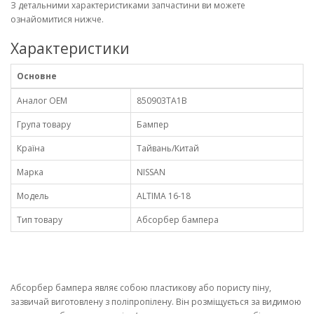
З детальними характеристиками запчастини ви можете
ознайомитися нижче.
Характеристики
Основне
Аналог OEM
850903TA1B
Група товару
Бампер
Країна
Тайвань/Китай
Марка
NISSAN
Модель
ALTIMA 16-18
Тип товару
Абсорбер бампера
Абсорбер бампера являє собою пластикову або пористу піну,
зазвичай виготовлену з поліпропілену. Він розміщується за видимою