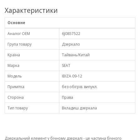
Характеристики
Основне
Аналог OEM
6J0857522
Група товару
Дзеркало
Країна
Тайвань/Китай
Марка
SEAT
Модель
IBIZA 09-12
Примітка
без обігрів. випукл.
Сторона
Права
Тип товару
Вкладиш дзеркала
Дзеркальний елемент у бічному дзеркалі - це частина бічного