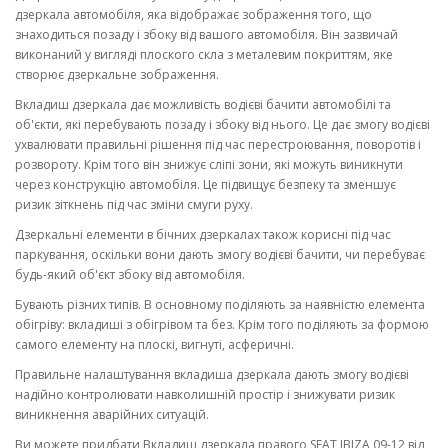
дзеркала автомобіля, яка відображає зображення того, що
знаходиться позаду і збоку від вашого автомобіля. Він зазвичай
виконаний у вигляді плоского скла з металевим покриттям, яке
створює дзеркальне зображення.
Вкладиш дзеркала дає можливість водієві бачити автомобілі та
об'єкти, які перебувають позаду і збоку від нього. Це дає змогу водієві
ухвалювати правильні рішення під час перестроювання, поворотів і
розвороту. Крім того він знижує сліпі зони, які можуть виникнути
через конструкцію автомобіля. Це підвищує безпеку та зменшує
ризик зіткнень під час зміни смуги руху.
Дзеркальні елементи в бічних дзеркалах також корисні під час
паркування, оскільки вони дають змогу водієві бачити, чи перебуває
будь-який об'єкт збоку від автомобіля.
Бувають різних типів. В основному поділяють за наявністю елемента
обігріву: вкладиші з обігрівом та без. Крім того поділяють за формою
самого елементу на плоскі, вигнуті, асферичні.
Правильне налаштування вкладиша дзеркала дають змогу водієві
надійно контролювати навколишній простір і знижувати ризик
виникнення аварійних ситуацій.
Ви можете придбати Вкладиш дзеркала правого SEAT IBIZA 09-12 від