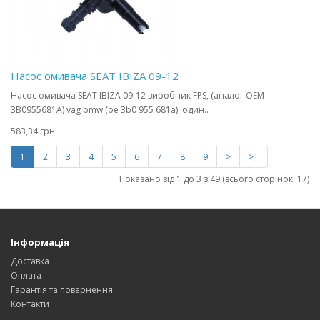
Насос омивача SEAT IBIZA 09-12
Насос омивача SEAT IBIZA 09-12 виробник FPS, (аналог OEM
3B0955681A) vag bmw (oe 3b0 955 681a); один..
583,34 грн.
1
2
3
4
5
6
7
8
9
>
>|
Показано від 1 до 3 з 49 (всього сторінок: 17)
Інформація
Доставка
Оплата
Гарантія та повернення
Контакти