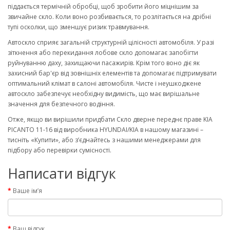
піддається термічній обробці, щоб зробити його міцнішим за
звичайне скло. Коли воно розбивається, то розлітається на дрібні
тупі осколки, що зменшує ризик травмування.
Автоскло сприяє загальній структурній цілісності автомобіля. У разі
зіткнення або перекидання лобове скло допомагає запобігти
руйнуванню даху, захищаючи пасажирів. Крім того воно діє як
захисний бар'єр від зовнішніх елементів та допомагає підтримувати
оптимальний клімат в салоні автомобіля. Чисте і неушкоджене
автоскло забезпечує необхідну видимість, що має вирішальне
значення для безпечного водіння.
Отже, якщо ви вирішили придбати Скло дверне переднє праве KIA
PICANTO 11-16 від виробника HYUNDAI/KIA в нашому магазині –
тисніть «Купити», або з’єднайтесь з нашими менеджерами для
підбору або перевірки сумісності.
Написати відгук
Ваше ім’я
Ваш відгук