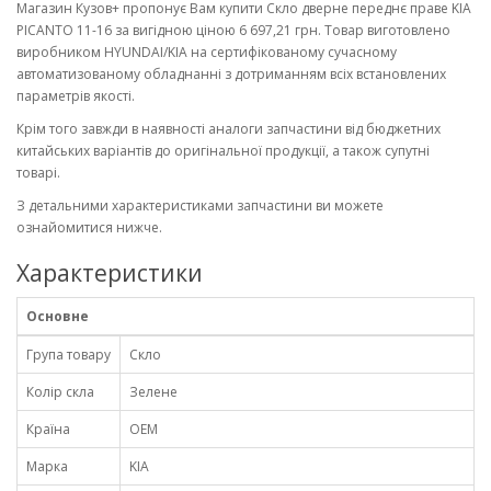
Магазин Кузов+ пропонує Вам купити Скло дверне переднє праве KIA
PICANTO 11-16 за вигідною ціною 6 697,21 грн. Товар виготовлено
виробником HYUNDAI/KIA на сертифікованому сучасному
автоматизованому обладнанні з дотриманням всіх встановлених
параметрів якості.
Крім того завжди в наявності аналоги запчастини від бюджетних
китайських варіантів до оригінальної продукції, а також супутні
товарі.
З детальними характеристиками запчастини ви можете
ознайомитися нижче.
Характеристики
Основне
Група товару
Скло
Колір скла
Зелене
Країна
OEM
Марка
KIA