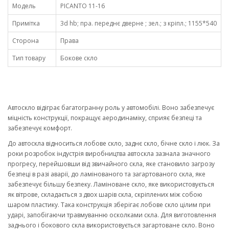
Модель
PICANTO 11-16
Примітка
3d hb; пра. переднє дверне ; зел.; з кріпл.; 1155*540
Сторона
Права
Тип товару
Бокове скло
Автоскло відіграє багатогранну роль у автомобілі. Воно забезпечує
міцність конструкції, покращує аеродинаміку, сприяє безпеці та
забезпечує комфорт.
До автоскла відноситься лобове скло, заднє скло, бічне скло і люк. За
роки розробок індустрія виробництва автоскла зазнала значного
прогресу, перейшовши від звичайного скла, яке становило загрозу
безпеці в разі аварії, до ламінованого та загартованого скла, яке
забезпечує більшу безпеку. Ламіноване скло, яке використовується
як вітрове, складається з двох шарів скла, скріплених між собою
шаром пластику. Така конструкція зберігає лобове скло цілим при
ударі, запобігаючи травмуванню осколками скла. Для виготовлення
заднього і бокового скла використовується загартоване скло. Воно