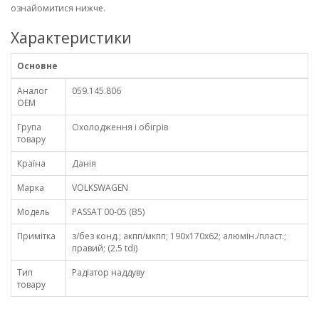
ознайомитися нижче.
Характеристики
Основне
Аналог
059.145.806
OEM
Група
Охолодження і обігрів
товару
Країна
Данія
Марка
VOLKSWAGEN
Модель
PASSAT 00-05 (B5)
Примітка
з/без конд.; акпп/мкпп; 190x170x62; алюмін./пласт.;
правий; (2.5 tdi)
Тип
Радіатор наддуву
товару