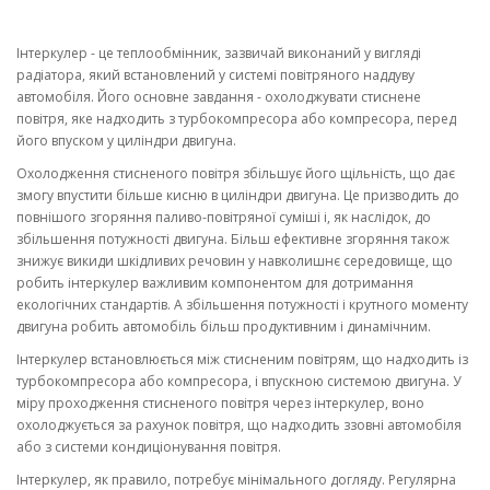
Інтеркулер - це теплообмінник, зазвичай виконаний у вигляді
радіатора, який встановлений у системі повітряного наддуву
автомобіля. Його основне завдання - охолоджувати стиснене
повітря, яке надходить з турбокомпресора або компресора, перед
його впуском у циліндри двигуна.
Охолодження стисненого повітря збільшує його щільність, що дає
змогу впустити більше кисню в циліндри двигуна. Це призводить до
повнішого згоряння паливо-повітряної суміші і, як наслідок, до
збільшення потужності двигуна. Більш ефективне згоряння також
знижує викиди шкідливих речовин у навколишнє середовище, що
робить інтеркулер важливим компонентом для дотримання
екологічних стандартів. А збільшення потужності і крутного моменту
двигуна робить автомобіль більш продуктивним і динамічним.
Інтеркулер встановлюється між стисненим повітрям, що надходить із
турбокомпресора або компресора, і впускною системою двигуна. У
міру проходження стисненого повітря через інтеркулер, воно
охолоджується за рахунок повітря, що надходить ззовні автомобіля
або з системи кондиціонування повітря.
Інтеркулер, як правило, потребує мінімального догляду. Регулярна