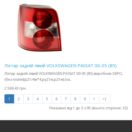
Ліхтар задній лівий VOLKSWAGEN PASSAT 00-05 (B5)
Ліхтар задній лівий VOLKSWAGEN PASSAT 00-05 (B5) виробник DEPO,
(без плати)(p21/4w*4,py21w,p21w).(va..
2 569,43 грн.
1
2
3
4
5
6
7
8
9
>
>|
Показано від 1 до 3 з 95 (всього сторінок: 32)