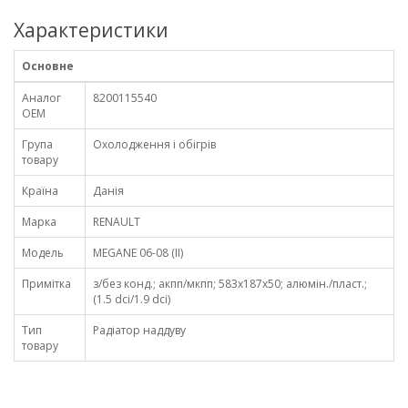
Характеристики
Основне
Аналог
8200115540
OEM
Група
Охолодження і обігрів
товару
Країна
Данія
Марка
RENAULT
Модель
MEGANE 06-08 (II)
Примітка
з/без конд.; акпп/мкпп; 583x187x50; алюмін./пласт.;
(1.5 dci/1.9 dci)
Тип
Радіатор наддуву
товару