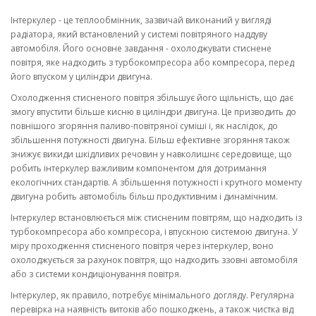
Інтеркулер - це теплообмінник, зазвичай виконаний у вигляді
радіатора, який встановлений у системі повітряного наддуву
автомобіля. Його основне завдання - охолоджувати стиснене
повітря, яке надходить з турбокомпресора або компресора, перед
його впуском у циліндри двигуна.
Охолодження стисненого повітря збільшує його щільність, що дає
змогу впустити більше кисню в циліндри двигуна. Це призводить до
повнішого згоряння паливо-повітряної суміші і, як наслідок, до
збільшення потужності двигуна. Більш ефективне згоряння також
знижує викиди шкідливих речовин у навколишнє середовище, що
робить інтеркулер важливим компонентом для дотримання
екологічних стандартів. А збільшення потужності і крутного моменту
двигуна робить автомобіль більш продуктивним і динамічним.
Інтеркулер встановлюється між стисненим повітрям, що надходить із
турбокомпресора або компресора, і впускною системою двигуна. У
міру проходження стисненого повітря через інтеркулер, воно
охолоджується за рахунок повітря, що надходить ззовні автомобіля
або з системи кондиціонування повітря.
Інтеркулер, як правило, потребує мінімального догляду. Регулярна
перевірка на наявність витоків або пошкоджень, а також чистка від