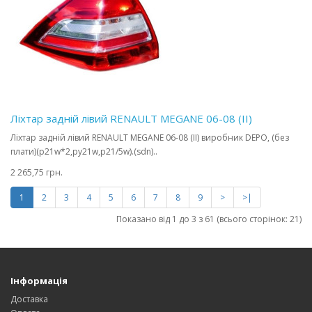
Ліхтар задній лівий RENAULT MEGANE 06-08 (II)
Ліхтар задній лівий RENAULT MEGANE 06-08 (II) виробник DEPO, (без
плати)(p21w*2,py21w,p21/5w).(sdn)..
2 265,75 грн.
1
2
3
4
5
6
7
8
9
>
>|
Показано від 1 до 3 з 61 (всього сторінок: 21)
Інформація
Доставка