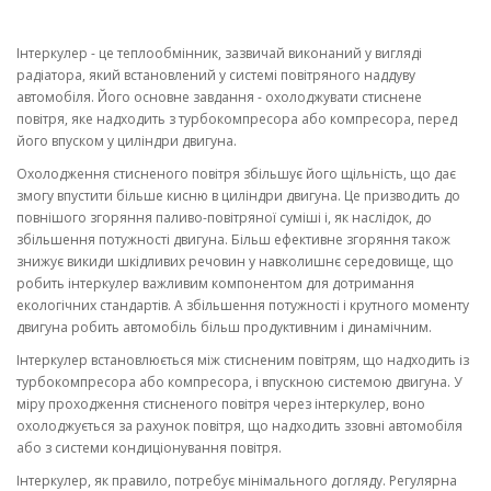
Інтеркулер - це теплообмінник, зазвичай виконаний у вигляді
радіатора, який встановлений у системі повітряного наддуву
автомобіля. Його основне завдання - охолоджувати стиснене
повітря, яке надходить з турбокомпресора або компресора, перед
його впуском у циліндри двигуна.
Охолодження стисненого повітря збільшує його щільність, що дає
змогу впустити більше кисню в циліндри двигуна. Це призводить до
повнішого згоряння паливо-повітряної суміші і, як наслідок, до
збільшення потужності двигуна. Більш ефективне згоряння також
знижує викиди шкідливих речовин у навколишнє середовище, що
робить інтеркулер важливим компонентом для дотримання
екологічних стандартів. А збільшення потужності і крутного моменту
двигуна робить автомобіль більш продуктивним і динамічним.
Інтеркулер встановлюється між стисненим повітрям, що надходить із
турбокомпресора або компресора, і впускною системою двигуна. У
міру проходження стисненого повітря через інтеркулер, воно
охолоджується за рахунок повітря, що надходить ззовні автомобіля
або з системи кондиціонування повітря.
Інтеркулер, як правило, потребує мінімального догляду. Регулярна