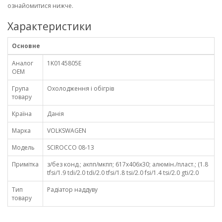
ознайомитися нижче.
Характеристики
Основне
Аналог
1K0145805E
OEM
Група
Охолодження і обігрів
товару
Країна
Данія
Марка
VOLKSWAGEN
Модель
SCIROCCO 08-13
Примітка
з/без конд.; акпп/мкпп; 617x406x30; алюмін./пласт.; (1.8
tfsi/1.9 tdi/2.0 tdi/2.0 tfsi/1.8 tsi/2.0 fsi/1.4 tsi/2.0 gti/2.0
Тип
Радіатор наддуву
товару