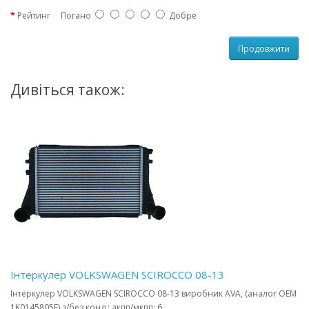
Рейтинг
Погано
Добре
Продовжити
Дивіться також:
Інтеркулер VOLKSWAGEN SCIROCCO 08-13
Інтеркулер VOLKSWAGEN SCIROCCO 08-13 виробник AVA, (аналог OEM
1K0145805E) з/без конд.; акпп/мкпп; 6..