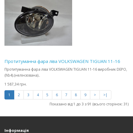
Протитуманна фара ліва VOLKSWAGEN TIGUAN 11-16
Протитуманна фара ліва VOLKSWAGEN TIGUAN 11-16 виробник DEPO,
(hb4).(нелінзована)..
1 587,34 грн.
1
2
3
4
5
6
7
8
9
>
>|
Показано від 1 до 3 з 91 (всього сторінок: 31)
Інформація