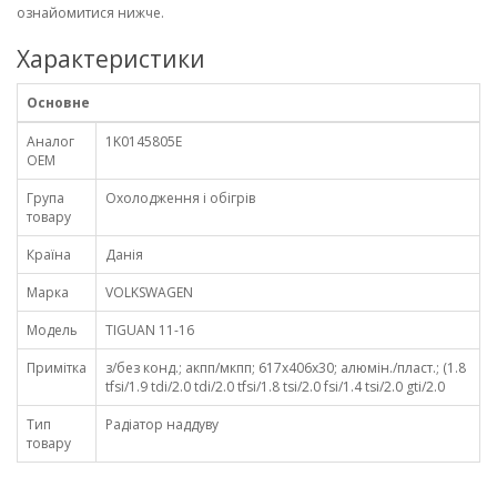
ознайомитися нижче.
Характеристики
Основне
Аналог
1K0145805E
OEM
Група
Охолодження і обігрів
товару
Країна
Данія
Марка
VOLKSWAGEN
Модель
TIGUAN 11-16
Примітка
з/без конд.; акпп/мкпп; 617x406x30; алюмін./пласт.; (1.8
tfsi/1.9 tdi/2.0 tdi/2.0 tfsi/1.8 tsi/2.0 fsi/1.4 tsi/2.0 gti/2.0
Тип
Радіатор наддуву
товару