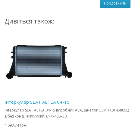
Продовжити
Дивіться також:
Інтеркулер SEAT ALTEA 04-15
Інтеркулер SEAT ALTEA 04-15 виробник AVA, (аналог OEM 1K0145805E)
з/без конд.; акпп/мкпп; 617x406x30..
4 693,74 грн.