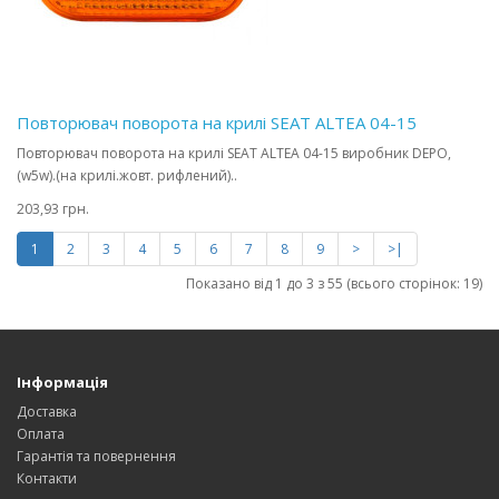
Повторювач поворота на крилі SEAT ALTEA 04-15
Повторювач поворота на крилі SEAT ALTEA 04-15 виробник DEPO,
(w5w).(на крилі.жовт. рифлений)..
203,93 грн.
1
2
3
4
5
6
7
8
9
>
>|
Показано від 1 до 3 з 55 (всього сторінок: 19)
Інформація
Доставка
Оплата
Гарантія та повернення
Контакти