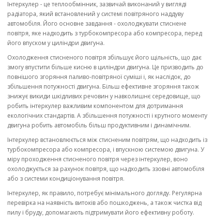
Інтеркулер - це теплообмінник, зазвичай виконаний у вигляді
радіатора, який встановлений у системі повітряного наддуву
автомобіля. Його основне завдання - охолоджувати стиснене
повітря, яке надходить з турбокомпресора або компресора, перед
його впуском у циліндри двигуна.
Охолодження стисненого повітря збільшує його щільність, що дає
змогу впустити більше кисню в циліндри двигуна. Це призводить до
повнішого згоряння паливо-повітряної суміші і, як наслідок, до
збільшення потужності двигуна. Більш ефективне згоряння також
знижує викиди шкідливих речовин у навколишнє середовище, що
робить інтеркулер важливим компонентом для дотримання
екологічних стандартів. А збільшення потужності і крутного моменту
двигуна робить автомобіль більш продуктивним і динамічним.
Інтеркулер встановлюється між стисненим повітрям, що надходить із
турбокомпресора або компресора, і впускною системою двигуна. У
міру проходження стисненого повітря через інтеркулер, воно
охолоджується за рахунок повітря, що надходить ззовні автомобіля
або з системи кондиціонування повітря.
Інтеркулер, як правило, потребує мінімального догляду. Регулярна
перевірка на наявність витоків або пошкоджень, а також чистка від
пилу і бруду, допомагають підтримувати його ефективну роботу.