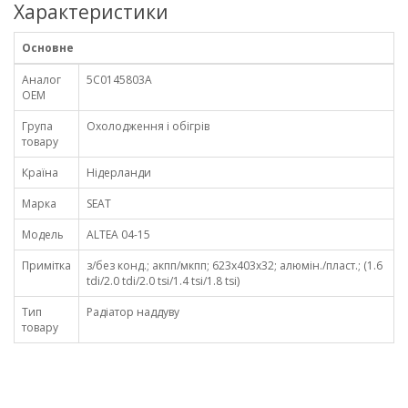
Характеристики
Основне
Аналог
5C0145803A
OEM
Група
Охолодження і обігрів
товару
Країна
Нідерланди
Марка
SEAT
Модель
ALTEA 04-15
Примітка
з/без конд.; акпп/мкпп; 623x403x32; алюмін./пласт.; (1.6
tdi/2.0 tdi/2.0 tsi/1.4 tsi/1.8 tsi)
Тип
Радіатор наддуву
товару