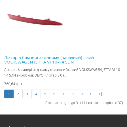
Ліхтар в бампері задньому (пасивний) лівий
VOLKSWAGEN JETTA VI 10-14 SDN
Ліхтар в бампері задньому (пасивний) лівий VOLKSWAGEN JETTA VI 10-
14 SDN виробник DEPO, (ліхтар у ба..
760,64 грн.
1
2
3
4
5
6
7
8
9
>
>|
Показано від 1 до 3 з 111 (всього сторінок: 37)