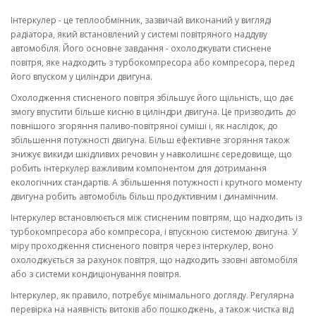
Інтеркулер - це теплообмінник, зазвичай виконаний у вигляді
радіатора, який встановлений у системі повітряного наддуву
автомобіля. Його основне завдання - охолоджувати стиснене
повітря, яке надходить з турбокомпресора або компресора, перед
його впуском у циліндри двигуна.
Охолодження стисненого повітря збільшує його щільність, що дає
змогу впустити більше кисню в циліндри двигуна. Це призводить до
повнішого згоряння паливо-повітряної суміші і, як наслідок, до
збільшення потужності двигуна. Більш ефективне згоряння також
знижує викиди шкідливих речовин у навколишнє середовище, що
робить інтеркулер важливим компонентом для дотримання
екологічних стандартів. А збільшення потужності і крутного моменту
двигуна робить автомобіль більш продуктивним і динамічним.
Інтеркулер встановлюється між стисненим повітрям, що надходить із
турбокомпресора або компресора, і впускною системою двигуна. У
міру проходження стисненого повітря через інтеркулер, воно
охолоджується за рахунок повітря, що надходить ззовні автомобіля
або з системи кондиціонування повітря.
Інтеркулер, як правило, потребує мінімального догляду. Регулярна
перевірка на наявність витоків або пошкоджень, а також чистка від