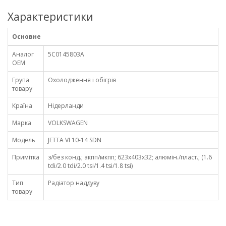
Характеристики
Основне
Аналог
5C0145803A
OEM
Група
Охолодження і обігрів
товару
Країна
Нідерланди
Марка
VOLKSWAGEN
Модель
JETTA VI 10-14 SDN
Примітка
з/без конд.; акпп/мкпп; 623x403x32; алюмін./пласт.; (1.6
tdi/2.0 tdi/2.0 tsi/1.4 tsi/1.8 tsi)
Тип
Радіатор наддуву
товару