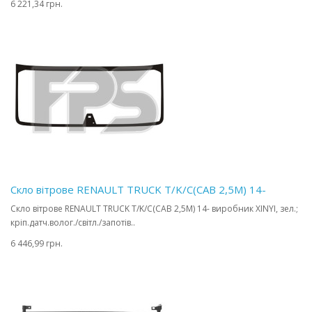
6 221,34 грн.
Скло вітрове RENAULT TRUCK T/K/C(CAB 2,5M) 14-
Скло вітрове RENAULT TRUCK T/K/C(CAB 2,5M) 14- виробник XINYI, зел.;
кріп.датч.волог./світл./запотів..
6 446,99 грн.