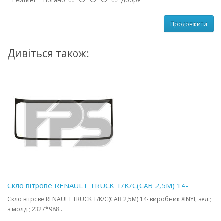
Рейтинг
Погано
Добре
Продовжити
Дивіться також:
Скло вітрове RENAULT TRUCK T/K/C(CAB 2,5M) 14-
Скло вітрове RENAULT TRUCK T/K/C(CAB 2,5M) 14- виробник XINYI, зел.;
з молд.; 2327*988..