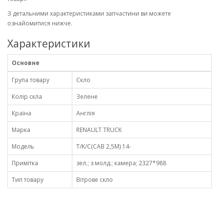
З детальними характеристиками запчастини ви можете
ознайомитися нижче.
Характеристики
Основне
Група товару
Скло
Колір скла
Зелене
Країна
Англія
Марка
RENAULT TRUCK
Модель
T/K/C(CAB 2,5M) 14-
Примітка
зел.; з молд.; камера; 2327*988
Тип товару
Вітрове скло