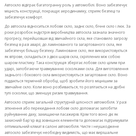
Автоскло відіграє багатогранну роль у автомобілі. Воно забезпечує
міцність конструкції, покращує аеродинаміку, сприяє безпеці та
забезпечує комфорт.
До автоскла відноситься лобове скло, заднє скло, бічне скло і люк. За
роки розробок індустрія виробництва автоскла зазнала значного
прогресу, перейшовши від звичайного скла, яке становило загрозу
безпеці в разі аварії, до ламінованого та загартованого скла, яке
забезпечує більшу безпеку. Ламіноване скло, яке використовується
як вітрове, складається з двох шарів скла, скріплених між собою
шаром пластику. Така конструкція зберігає лобове скло цілим при
ударі, запобігаючи травмуванню осколками скла. Для виготовлення
заднього і бокового скла використовується загартоване скло. Воно
піддається термічній обробці, щоб зробити його міцнішим за
звичайне скло. Коли воно розбивається, то розлітається на дрібні
тупі осколки, що зменшує ризик травмування.
Автоскло сприяє загальній структурній цілісності автомобіля. У разі
зіткнення або перекидання лобове скло допомагає запобігти
руйнуванню даху, захищаючи пасажирів. Крім того воно діє як
захисний бар'єр від зовнішніх елементів та допомагає підтримувати
оптимальний клімат в салоні автомобіля. Чисте і неушкоджене
автоскло забезпечує необхідну видимість, що має вирішальне