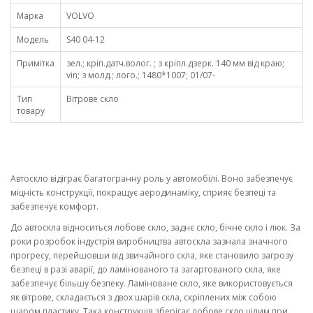
Марка
VOLVO
Модель
S40 04-12
Примітка
зел.; кріп.датч.волог. ; з кріпл.дзерк. 140 мм від краю;
vin; з молд.; лого.; 1480*1007; 01/07-
Тип
Вітрове скло
товару
Автоскло відіграє багатогранну роль у автомобілі. Воно забезпечує
міцність конструкції, покращує аеродинаміку, сприяє безпеці та
забезпечує комфорт.
До автоскла відноситься лобове скло, заднє скло, бічне скло і люк. За
роки розробок індустрія виробництва автоскла зазнала значного
прогресу, перейшовши від звичайного скла, яке становило загрозу
безпеці в разі аварії, до ламінованого та загартованого скла, яке
забезпечує більшу безпеку. Ламіноване скло, яке використовується
як вітрове, складається з двох шарів скла, скріплених між собою
шаром пластику. Така конструкція зберігає лобове скло цілим при