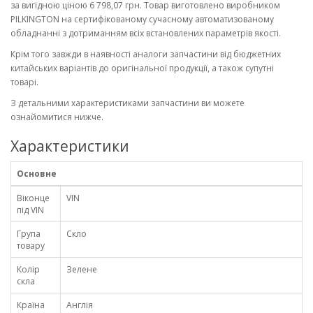
за вигідною ціною 6 798,07 грн. Товар виготовлено виробником
PILKINGTON на сертифікованому сучасному автоматизованому
обладнанні з дотриманням всіх встановлених параметрів якості.
Крім того завжди в наявності аналоги запчастини від бюджетних
китайських варіантів до оригінальної продукції, а також супутні
товарі.
З детальними характеристиками запчастини ви можете
ознайомитися нижче.
Характеристики
Основне
Віконце
VIN
під VIN
Група
Скло
товару
Колір
Зелене
скла
Країна
Англія