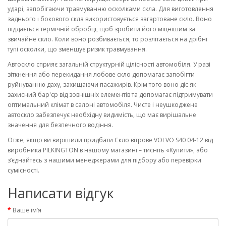
ударі, запобігаючи травмуванню осколками скла. Для виготовлення
заднього і бокового скла використовується загартоване скло. Воно
піддається термічній обробці, щоб зробити його міцнішим за
звичайне скло. Коли воно розбивається, то розлітається на дрібні
тупі осколки, що зменшує ризик травмування.
Автоскло сприяє загальній структурній цілісності автомобіля. У разі
зіткнення або перекидання лобове скло допомагає запобігти
руйнуванню даху, захищаючи пасажирів. Крім того воно діє як
захисний бар'єр від зовнішніх елементів та допомагає підтримувати
оптимальний клімат в салоні автомобіля. Чисте і неушкоджене
автоскло забезпечує необхідну видимість, що має вирішальне
значення для безпечного водіння.
Отже, якщо ви вирішили придбати Скло вітрове VOLVO S40 04-12 від
виробника PILKINGTON в нашому магазині – тисніть «Купити», або
з’єднайтесь з нашими менеджерами для підбору або перевірки
сумісності.
Написати відгук
Ваше ім’я