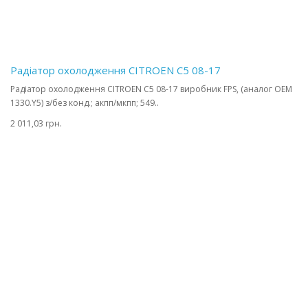
Радіатор охолодження CITROEN C5 08-17
Радіатор охолодження CITROEN C5 08-17 виробник FPS, (аналог OEM
1330.Y5) з/без конд.; акпп/мкпп; 549..
2 011,03 грн.
Двигун коректора фари CITROEN C5 08-17