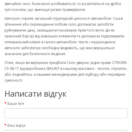
звичайне скло. Коли воно розбивається, то розлітається на дрібні
тупі осколки, що зменшує ризик травмування.
Автоскло сприяє загальній структурній цілісності автомобіля. У разі
зіткнення або перекидання лобове скло допомагає запобігти
руйнуванню даху, захищаючи пасажирів. Крім того воно діє як
захисний бар'єр від зовнішніх елементів та допомагає підтримувати
оптимальний клімат в салоні автомобіля. Чисте і неушкоджене
автоскло забезпечує необхідну видимість, що має вирішальне
значення для безпечного водіння.
Отже, якщо ви вирішили придбати Скло дверне заднє праве CITROEN
C5 08-17 від виробника SEKURIT в нашому магазині – тисніть «Купити»,
або з’єднайтесь з нашими менеджерами для підбору або перевірки
сумісності.
Написати відгук
Ваше ім’я
Ваш відгук