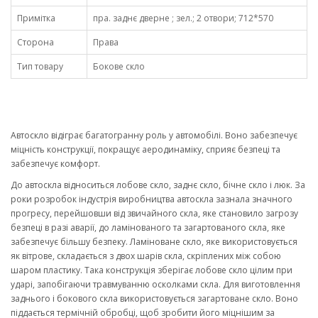
Примітка
пра. заднє дверне ; зел.; 2 отвори; 712*570
Сторона
Права
Тип товару
Бокове скло
Автоскло відіграє багатогранну роль у автомобілі. Воно забезпечує
міцність конструкції, покращує аеродинаміку, сприяє безпеці та
забезпечує комфорт.
До автоскла відноситься лобове скло, заднє скло, бічне скло і люк. За
роки розробок індустрія виробництва автоскла зазнала значного
прогресу, перейшовши від звичайного скла, яке становило загрозу
безпеці в разі аварії, до ламінованого та загартованого скла, яке
забезпечує більшу безпеку. Ламіноване скло, яке використовується
як вітрове, складається з двох шарів скла, скріплених між собою
шаром пластику. Така конструкція зберігає лобове скло цілим при
ударі, запобігаючи травмуванню осколками скла. Для виготовлення
заднього і бокового скла використовується загартоване скло. Воно
піддається термічній обробці, щоб зробити його міцнішим за