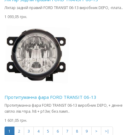
Ліхтар задній правий FORD TRANSIT 06-13 виробник DEPO, -плата..
1 093,05 грн.
Протитуманна фара FORD TRANSIT 06-13
Протитуманна фара FORD TRANSIT 06-13 виробник DEPO, + денне
світло лів.=пра. h8 + p13w; без ламп..
1 601,05 грн.
1
2
3
4
5
6
7
8
9
>
>|