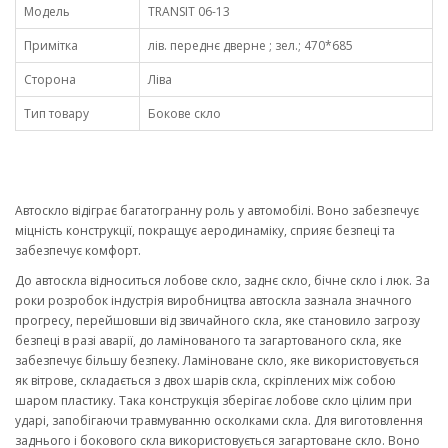
Модель
TRANSIT 06-13
Примітка
лів. переднє дверне ; зел.; 470*685
Сторона
Ліва
Тип товару
Бокове скло
Автоскло відіграє багатогранну роль у автомобілі. Воно забезпечує
міцність конструкції, покращує аеродинаміку, сприяє безпеці та
забезпечує комфорт.
До автоскла відноситься лобове скло, заднє скло, бічне скло і люк. За
роки розробок індустрія виробництва автоскла зазнала значного
прогресу, перейшовши від звичайного скла, яке становило загрозу
безпеці в разі аварії, до ламінованого та загартованого скла, яке
забезпечує більшу безпеку. Ламіноване скло, яке використовується
як вітрове, складається з двох шарів скла, скріплених між собою
шаром пластику. Така конструкція зберігає лобове скло цілим при
ударі, запобігаючи травмуванню осколками скла. Для виготовлення
заднього і бокового скла використовується загартоване скло. Воно