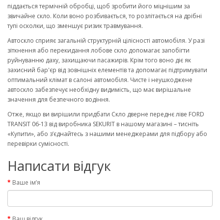
піддається термічній обробці, щоб зробити його міцнішим за
звичайне скло. Коли воно розбивається, то розлітається на дрібні
тупі осколки, що зменшує ризик травмування.
Автоскло сприяє загальній структурній цілісності автомобіля. У разі
зіткнення або перекидання лобове скло допомагає запобігти
руйнуванню даху, захищаючи пасажирів. Крім того воно діє як
захисний бар'єр від зовнішніх елементів та допомагає підтримувати
оптимальний клімат в салоні автомобіля. Чисте і неушкоджене
автоскло забезпечує необхідну видимість, що має вирішальне
значення для безпечного водіння.
Отже, якщо ви вирішили придбати Скло дверне переднє ліве FORD
TRANSIT 06-13 від виробника SEKURIT в нашому магазині – тисніть
«Купити», або з’єднайтесь з нашими менеджерами для підбору або
перевірки сумісності.
Написати відгук
Ваше ім’я
Ваш відгук