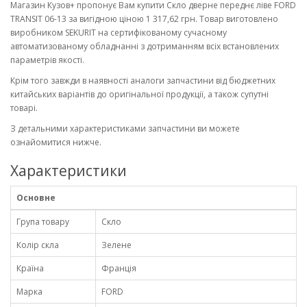
Магазин Кузов+ пропонує Вам купити Скло дверне переднє ліве FORD
TRANSIT 06-13 за вигідною ціною 1 317,62 грн. Товар виготовлено
виробником SEKURIT на сертифікованому сучасному
автоматизованому обладнанні з дотриманням всіх встановлених
параметрів якості.
Крім того завжди в наявності аналоги запчастини від бюджетних
китайських варіантів до оригінальної продукції, а також супутні
товарі.
З детальними характеристиками запчастини ви можете
ознайомитися нижче.
Характеристики
Основне
Група товару
Скло
Колір скла
Зелене
Країна
Франція
Марка
FORD