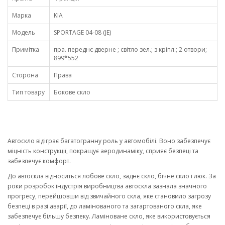
Марка
KIA
Модель
SPORTAGE 04-08 (JE)
Примітка
пра. переднє дверне ; світло зел.; з кріпл.; 2 отвори;
899*552
Сторона
Права
Тип товару
Бокове скло
Автоскло відіграє багатогранну роль у автомобілі. Воно забезпечує
міцність конструкції, покращує аеродинаміку, сприяє безпеці та
забезпечує комфорт.
До автоскла відноситься лобове скло, заднє скло, бічне скло і люк. За
роки розробок індустрія виробництва автоскла зазнала значного
прогресу, перейшовши від звичайного скла, яке становило загрозу
безпеці в разі аварії, до ламінованого та загартованого скла, яке
забезпечує більшу безпеку. Ламіноване скло, яке використовується