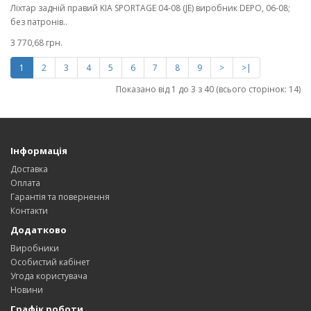
Ліхтар задній правий KIA SPORTAGE 04-08 (JE) виробник DEPO, 06-08;
без патронів..
3 770,68 грн.
1
2
3
4
5
6
7
8
9
>
>|
Показано від 1 до 3 з 40 (всього сторінок: 14)
Інформація
Доставка
Оплата
Гарантія та повернення
Контакти
Додатково
Виробники
Особистий кабінет
Угода користувача
Новини
Графік роботи