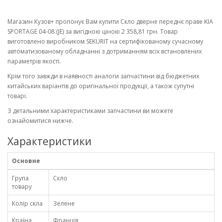
Магазин Кузов+ пропонує Вам купити Скло дверне переднє праве KIA
SPORTAGE 04-08 (JE) за вигідною ціною 2 358,81 грн. Товар
виготовлено виробником SEKURIT на сертифікованому сучасному
автоматизованому обладнанні з дотриманням всіх встановлених
параметрів якості.
Крім того завжди в наявності аналоги запчастини від бюджетних
китайських варіантів до оригінальної продукції, а також супутні
товарі.
З детальними характеристиками запчастини ви можете
ознайомитися нижче.
Характеристики
Основне
Група
Скло
товару
Колір скла
Зелене
Країна
Франція