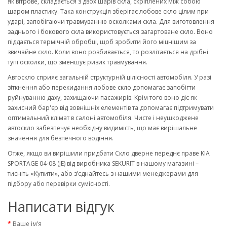
як вітрове, складається з двох шарів скла, скріплених між собою
шаром пластику. Така конструкція зберігає лобове скло цілим при
ударі, запобігаючи травмуванню осколками скла. Для виготовлення
заднього і бокового скла використовується загартоване скло. Воно
піддається термічній обробці, щоб зробити його міцнішим за
звичайне скло. Коли воно розбивається, то розлітається на дрібні
тупі осколки, що зменшує ризик травмування.
Автоскло сприяє загальній структурній цілісності автомобіля. У разі
зіткнення або перекидання лобове скло допомагає запобігти
руйнуванню даху, захищаючи пасажирів. Крім того воно діє як
захисний бар'єр від зовнішніх елементів та допомагає підтримувати
оптимальний клімат в салоні автомобіля. Чисте і неушкоджене
автоскло забезпечує необхідну видимість, що має вирішальне
значення для безпечного водіння.
Отже, якщо ви вирішили придбати Скло дверне переднє праве KIA
SPORTAGE 04-08 (JE) від виробника SEKURIT в нашому магазині –
тисніть «Купити», або з’єднайтесь з нашими менеджерами для
підбору або перевірки сумісності.
Написати відгук
Ваше ім’я