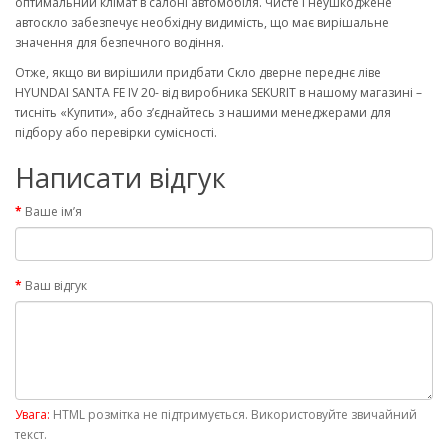
оптимальний клімат в салоні автомобіля. Чисте і неушкоджене
автоскло забезпечує необхідну видимість, що має вирішальне
значення для безпечного водіння.
Отже, якщо ви вирішили придбати Скло дверне переднє ліве
HYUNDAI SANTA FE IV 20- від виробника SEKURIT в нашому магазині –
тисніть «Купити», або з’єднайтесь з нашими менеджерами для
підбору або перевірки сумісності.
Написати відгук
Ваше ім’я
Ваш відгук
Увага:
HTML розмітка не підтримується. Використовуйте звичайний
текст.