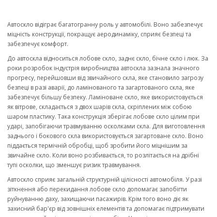
Автоскло відіграє багатогранну роль у автомобілі. Воно забезпечує
міцність конструкції, покращує аеродинаміку, сприяє безпеці та
забезпечує комфорт.
До автоскла відноситься лобове скло, заднє скло, бічне скло і люк. За
роки розробок індустрія виробництва автоскла зазнала значного
прогресу, перейшовши від звичайного скла, яке становило загрозу
безпеці в разі аварії, до ламінованого та загартованого скла, яке
забезпечує більшу безпеку. Ламіноване скло, яке використовується
як вітрове, складається з двох шарів скла, скріплених між собою
шаром пластику. Така конструкція зберігає лобове скло цілим при
ударі, запобігаючи травмуванню осколками скла. Для виготовлення
заднього і бокового скла використовується загартоване скло. Воно
піддається термічній обробці, щоб зробити його міцнішим за
звичайне скло. Коли воно розбивається, то розлітається на дрібні
тупі осколки, що зменшує ризик травмування.
Автоскло сприяє загальній структурній цілісності автомобіля. У разі
зіткнення або перекидання лобове скло допомагає запобігти
руйнуванню даху, захищаючи пасажирів. Крім того воно діє як
захисний бар'єр від зовнішніх елементів та допомагає підтримувати