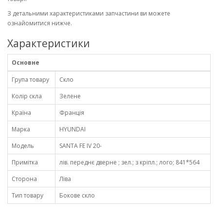
З детальними характеристиками запчастини ви можете
ознайомитися нижче.
Характеристики
Основне
Група товару
Скло
Колір скла
Зелене
Країна
Франція
Марка
HYUNDAI
Модель
SANTA FE IV 20-
Примітка
лів. переднє дверне ; зел.; з кріпл.; лого; 841*564
Сторона
Ліва
Тип товару
Бокове скло