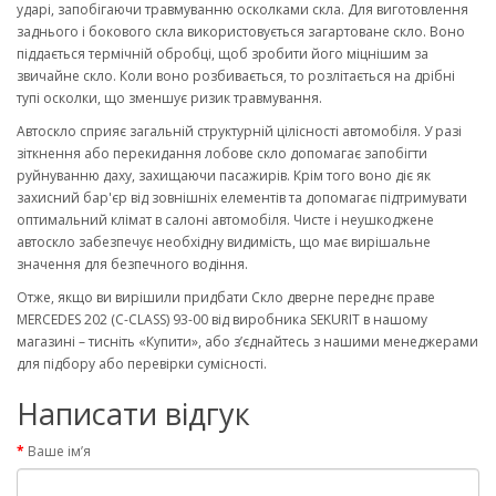
ударі, запобігаючи травмуванню осколками скла. Для виготовлення
заднього і бокового скла використовується загартоване скло. Воно
піддається термічній обробці, щоб зробити його міцнішим за
звичайне скло. Коли воно розбивається, то розлітається на дрібні
тупі осколки, що зменшує ризик травмування.
Автоскло сприяє загальній структурній цілісності автомобіля. У разі
зіткнення або перекидання лобове скло допомагає запобігти
руйнуванню даху, захищаючи пасажирів. Крім того воно діє як
захисний бар'єр від зовнішніх елементів та допомагає підтримувати
оптимальний клімат в салоні автомобіля. Чисте і неушкоджене
автоскло забезпечує необхідну видимість, що має вирішальне
значення для безпечного водіння.
Отже, якщо ви вирішили придбати Скло дверне переднє праве
MERCEDES 202 (C-CLASS) 93-00 від виробника SEKURIT в нашому
магазині – тисніть «Купити», або з’єднайтесь з нашими менеджерами
для підбору або перевірки сумісності.
Написати відгук
Ваше ім’я