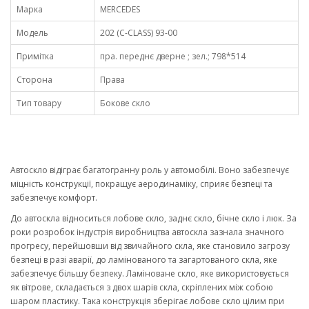
Марка
MERCEDES
Модель
202 (C-CLASS) 93-00
Примітка
пра. переднє дверне ; зел.; 798*514
Сторона
Права
Тип товару
Бокове скло
Автоскло відіграє багатогранну роль у автомобілі. Воно забезпечує
міцність конструкції, покращує аеродинаміку, сприяє безпеці та
забезпечує комфорт.
До автоскла відноситься лобове скло, заднє скло, бічне скло і люк. За
роки розробок індустрія виробництва автоскла зазнала значного
прогресу, перейшовши від звичайного скла, яке становило загрозу
безпеці в разі аварії, до ламінованого та загартованого скла, яке
забезпечує більшу безпеку. Ламіноване скло, яке використовується
як вітрове, складається з двох шарів скла, скріплених між собою
шаром пластику. Така конструкція зберігає лобове скло цілим при