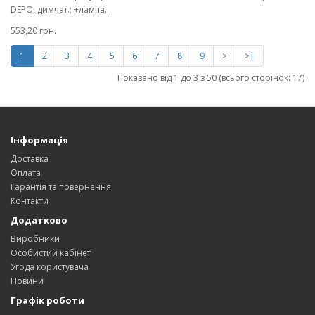
DEPO, димчат.; +лампа..
553,20 грн.
1
2
3
4
5
6
7
8
9
>
>|
Показано від 1 до 3 з 50 (всього сторінок: 17)
Інформація
Доставка
Оплата
Гарантія та повернення
Контакти
Додатково
Виробники
Особистий кабінет
Угода користувача
Новини
Графік роботи