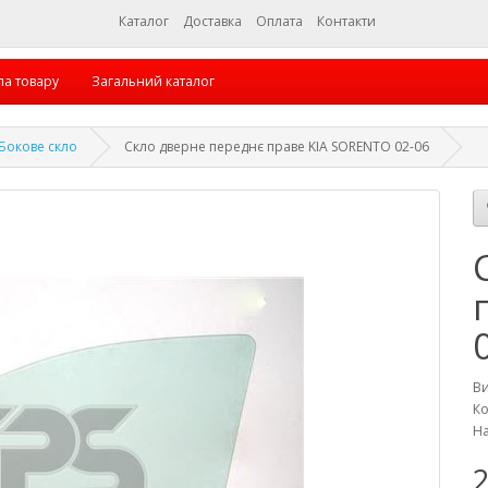
Каталог
Доставка
Оплата
Контакти
па товару
Загальний каталог
Бокове скло
Скло дверне переднє праве KIA SORENTO 02-06
В
Ко
На
2