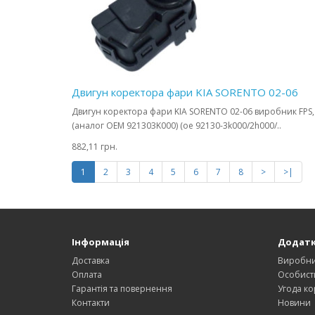
Двигун коректора фари KIA SORENTO 02-06
Двигун коректора фари KIA SORENTO 02-06 виробник FPS,
(аналог OEM 921303K000) (oe 92130-3k000/2h000/..
882,11 грн.
1
2
3
4
5
6
7
8
>
>|
Інформація
Додат
Доставка
Виробн
Оплата
Особист
Гарантія та повернення
Угода ко
Контакти
Новини