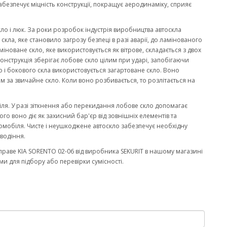
забезпечує міцність конструкції, покращує аеродинаміку, сприяє
кло і люк. За роки розробок індустрія виробництва автоскла
ла, яке становило загрозу безпеці в разі аварії, до ламінованого
міноване скло, яке використовується як вітрове, складається з двох
онструкція зберігає лобове скло цілим при ударі, запобігаючи
 і бокового скла використовується загартоване скло. Воно
м за звичайне скло. Коли воно розбивається, то розлітається на
біля. У разі зіткнення або перекидання лобове скло допомагає
го воно діє як захисний бар'єр від зовнішніх елементів та
омобіля. Чисте і неушкоджене автоскло забезпечує необхідну
водіння.
раве KIA SORENTO 02-06 від виробника SEKURIT в нашому магазині
и для підбору або перевірки сумісності.