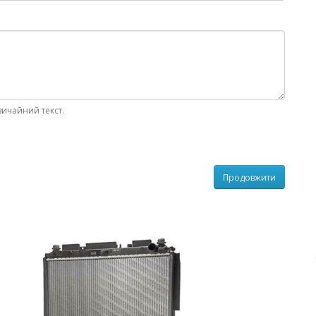
вичайний текст.
Продовжити