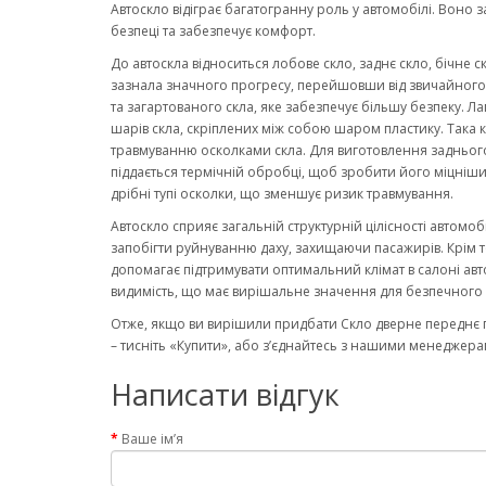
Автоскло відіграє багатогранну роль у автомобілі. Воно 
безпеці та забезпечує комфорт.
До автоскла відноситься лобове скло, заднє скло, бічне с
зазнала значного прогресу, перейшовши від звичайного ск
та загартованого скла, яке забезпечує більшу безпеку. Ла
шарів скла, скріплених між собою шаром пластику. Така к
травмуванню осколками скла. Для виготовлення заднього
піддається термічній обробці, щоб зробити його міцніши
дрібні тупі осколки, що зменшує ризик травмування.
Автоскло сприяє загальній структурній цілісності автомо
запобігти руйнуванню даху, захищаючи пасажирів. Крім то
допомагає підтримувати оптимальний клімат в салоні авт
видимість, що має вирішальне значення для безпечного 
Отже, якщо ви вирішили придбати Скло дверне переднє п
– тисніть «Купити», або з’єднайтесь з нашими менеджерам
Написати відгук
Ваше ім’я