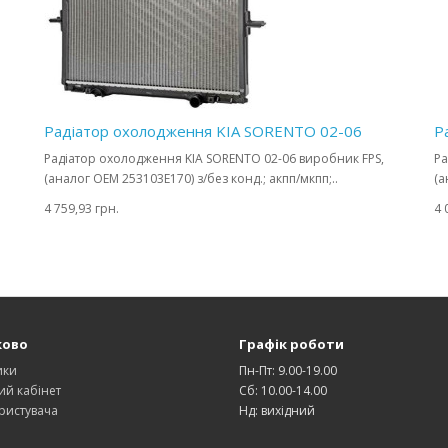
Радіатор охолодження KIA SORENTO 02-06
Р
Радіатор охолодження KIA SORENTO 02-06 виробник FPS,
Ра
(аналог OEM 253103E170) з/без конд.; акпп/мкпп;..
(а
4 759,93 грн.
4 
ково
Графік роботи
ики
Пн-Пт: 9.00-19.00
ий кабінет
Сб: 10.00-14.00
ристувача
Нд: вихідний