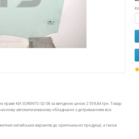
Кі
 праве KIA SORENTO 02-06 за вигідною ціною 2 559,84 грн. Товар
часному автоматизованому обладнанні з дотриманням всіх
жетних китайських варіантів до оригінальної продукції, а також