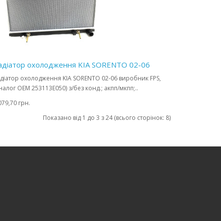
адіатор охолодження KIA SORENTO 02-06
діатор охолодження KIA SORENTO 02-06 виробник FPS,
налог OEM 253113E050) з/без конд.; акпп/мкпп;..
079,70 грн.
Показано від 1 до 3 з 24 (всього сторінок: 8)