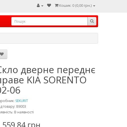
Кошик: 0 (0,00 грн.)
Скло дверне переднє
праве KIA SORENTO
02-06
иробник:
SEKURIT
д товару: 89003
явність: В наявності
 559,84 грн.