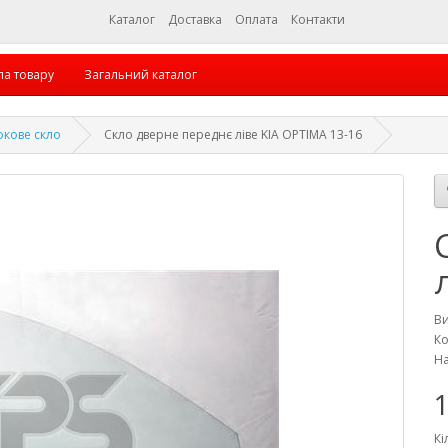
Каталог
Доставка
Оплата
Контакти
па товару
Загальний каталог
окове скло
Скло дверне переднє ліве KIA OPTIMA 13-16
В
Ко
На
1
Кі