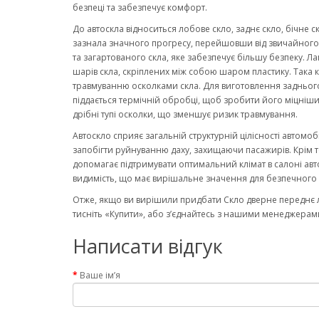
безпеці та забезпечує комфорт.
До автоскла відноситься лобове скло, заднє скло, бічне с
зазнала значного прогресу, перейшовши від звичайного ск
та загартованого скла, яке забезпечує більшу безпеку. Ла
шарів скла, скріплених між собою шаром пластику. Така к
травмуванню осколками скла. Для виготовлення заднього
піддається термічній обробці, щоб зробити його міцніши
дрібні тупі осколки, що зменшує ризик травмування.
Автоскло сприяє загальній структурній цілісності автомо
запобігти руйнуванню даху, захищаючи пасажирів. Крім то
допомагає підтримувати оптимальний клімат в салоні авт
видимість, що має вирішальне значення для безпечного 
Отже, якщо ви вирішили придбати Скло дверне переднє лі
тисніть «Купити», або з’єднайтесь з нашими менеджерами
Написати відгук
Ваше ім’я