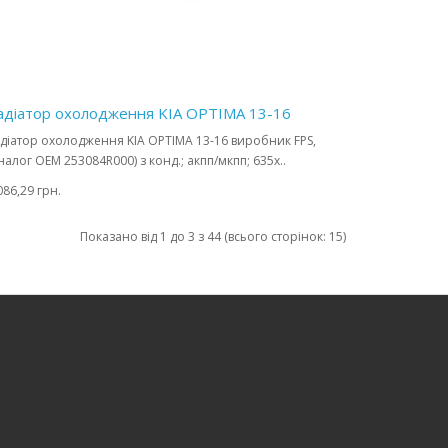
адіатор охолодження KIA OPTIMA 13-16
діатор охолодження KIA OPTIMA 13-16 виробник FPS,
налог OEM 253084R000) з конд.; акпп/мкпп; 635x..
086,29 грн.
Показано від 1 до 3 з 44 (всього сторінок: 15)