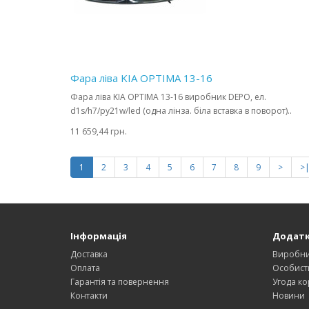
Фара ліва KIA OPTIMA 13-16
Фара ліва KIA OPTIMA 13-16 виробник DEPO, ел.
d1s/h7/py21w/led (одна лінза. біла вставка в поворот)..
11 659,44 грн.
1
2
3
4
5
6
7
8
9
>
>
Інформація
Додат
Доставка
Виробн
Оплата
Особист
Гарантія та повернення
Угода ко
Контакти
Новини