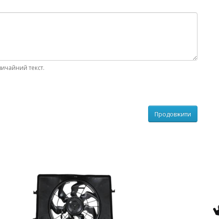
вичайний текст.
Продовжити