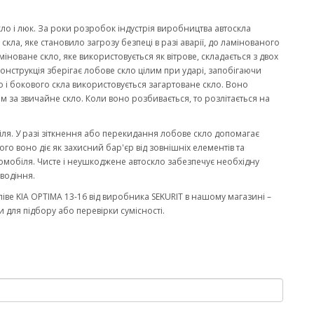
кло і люк. За роки розробок індустрія виробництва автоскла
ла, яке становило загрозу безпеці в разі аварії, до ламінованого
міноване скло, яке використовується як вітрове, складається з двох
онструкція зберігає лобове скло цілим при ударі, запобігаючи
 і бокового скла використовується загартоване скло. Воно
м за звичайне скло. Коли воно розбивається, то розлітається на
біля. У разі зіткнення або перекидання лобове скло допомагає
го воно діє як захисний бар'єр від зовнішніх елементів та
омобіля. Чисте і неушкоджене автоскло забезпечує необхідну
водіння.
ве KIA OPTIMA 13-16 від виробника SEKURIT в нашому магазині –
 для підбору або перевірки сумісності.