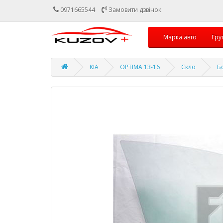
0971665544
Замовити дзвінок
Марка авто
Гру
KIA
OPTIMA 13-16
Скло
Б