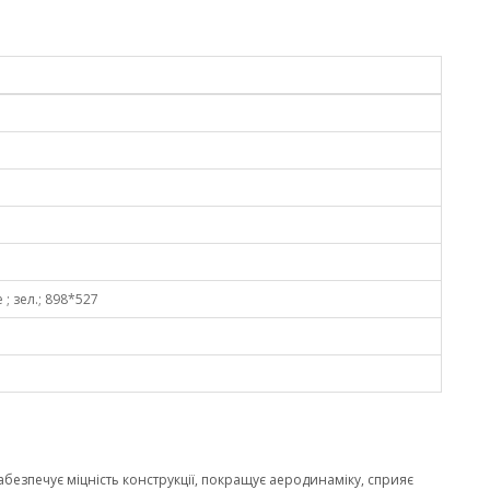
 ; зел.; 898*527
забезпечує міцність конструкції, покращує аеродинаміку, сприяє