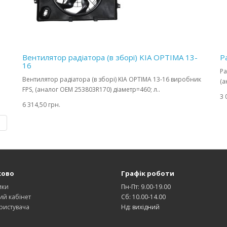
Вентилятор радіатора (в зборі) KIA OPTIMA 13-
Р
16
Ра
Вентилятор радіатора (в зборі) KIA OPTIMA 13-16 виробник
(а
FPS, (аналог OEM 253803R170) діаметр=460; л..
3 
6 314,50 грн.
|
ково
Графік роботи
ики
Пн-Пт: 9.00-19.00
ий кабінет
Сб: 10.00-14.00
ристувача
Нд: вихідний