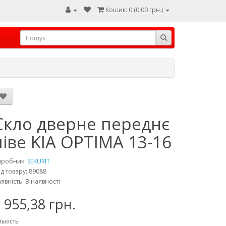
Кошик: 0 (0,00 грн.)
Скло дверне переднє
ліве KIA OPTIMA 13-16
иробник:
SEKURIT
д товару: 89088
явність: В наявності
 955,38 грн.
лькість