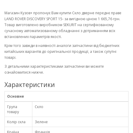
Магазин Кузов+ пропонує Вам купити Скло дверне переднє праве
LAND ROVER DISCOVERY SPORT 15- за вигідною ціною 1 665,76 грн.
Товар виготовлено виробником SEKURIT на сертифікованому
сучасному автоматизованому обладнанні з дотриманням всіх
встановлених параметрів якості.
Крім того завжди в наявності аналоги запчастини від бюджетних
китайських варіантів до оригінальної продукції, а також супутні
товарі.
З детальними характеристиками запчастини ви можете
ознайомитися нижче.
Характеристики
Основне
Група
Скло
товару
Колір скла
Зелене
Країна
Франція