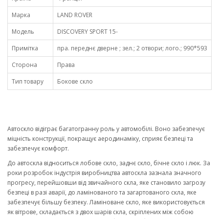
Марка
LAND ROVER
Модель
DISCOVERY SPORT 15-
Примітка
пра. переднє дверне ; зел.; 2 отвори; лого.; 990*593
Сторона
Права
Тип товару
Бокове скло
Автоскло відіграє багатогранну роль у автомобілі. Воно забезпечує
міцність конструкції, покращує аеродинаміку, сприяє безпеці та
забезпечує комфорт.
До автоскла відноситься лобове скло, заднє скло, бічне скло і люк. За
роки розробок індустрія виробництва автоскла зазнала значного
прогресу, перейшовши від звичайного скла, яке становило загрозу
безпеці в разі аварії, до ламінованого та загартованого скла, яке
забезпечує більшу безпеку. Ламіноване скло, яке використовується
як вітрове, складається з двох шарів скла, скріплених між собою