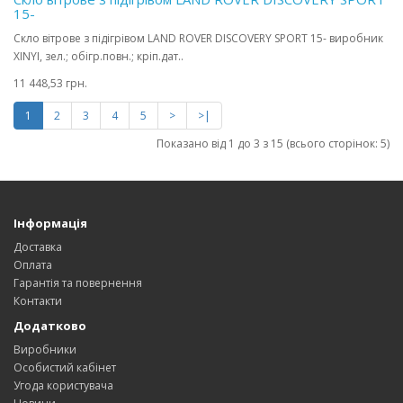
15-
Скло вітрове з підігрівом LAND ROVER DISCOVERY SPORT 15- виробник
XINYI, зел.; обігр.повн.; кріп.дат..
11 448,53 грн.
1
2
3
4
5
>
>|
Показано від 1 до 3 з 15 (всього сторінок: 5)
Інформація
Доставка
Оплата
Гарантія та повернення
Контакти
Додатково
Виробники
Особистий кабінет
Угода користувача