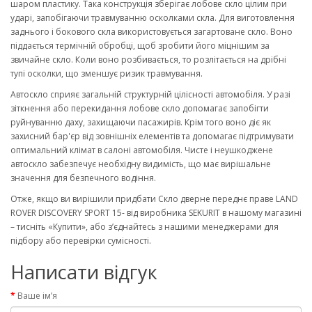
шаром пластику. Така конструкція зберігає лобове скло цілим при
ударі, запобігаючи травмуванню осколками скла. Для виготовлення
заднього і бокового скла використовується загартоване скло. Воно
піддається термічній обробці, щоб зробити його міцнішим за
звичайне скло. Коли воно розбивається, то розлітається на дрібні
тупі осколки, що зменшує ризик травмування.
Автоскло сприяє загальній структурній цілісності автомобіля. У разі
зіткнення або перекидання лобове скло допомагає запобігти
руйнуванню даху, захищаючи пасажирів. Крім того воно діє як
захисний бар'єр від зовнішніх елементів та допомагає підтримувати
оптимальний клімат в салоні автомобіля. Чисте і неушкоджене
автоскло забезпечує необхідну видимість, що має вирішальне
значення для безпечного водіння.
Отже, якщо ви вирішили придбати Скло дверне переднє праве LAND
ROVER DISCOVERY SPORT 15- від виробника SEKURIT в нашому магазині
– тисніть «Купити», або з’єднайтесь з нашими менеджерами для
підбору або перевірки сумісності.
Написати відгук
Ваше ім’я