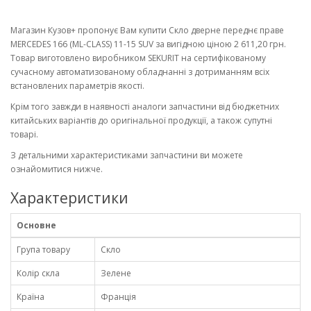
Магазин Кузов+ пропонує Вам купити Скло дверне переднє праве
MERCEDES 166 (ML-CLASS) 11-15 SUV за вигідною ціною 2 611,20 грн.
Товар виготовлено виробником SEKURIT на сертифікованому
сучасному автоматизованому обладнанні з дотриманням всіх
встановлених параметрів якості.
Крім того завжди в наявності аналоги запчастини від бюджетних
китайських варіантів до оригінальної продукції, а також супутні
товарі.
З детальними характеристиками запчастини ви можете
ознайомитися нижче.
Характеристики
Основне
Група товару
Скло
Колір скла
Зелене
Країна
Франція