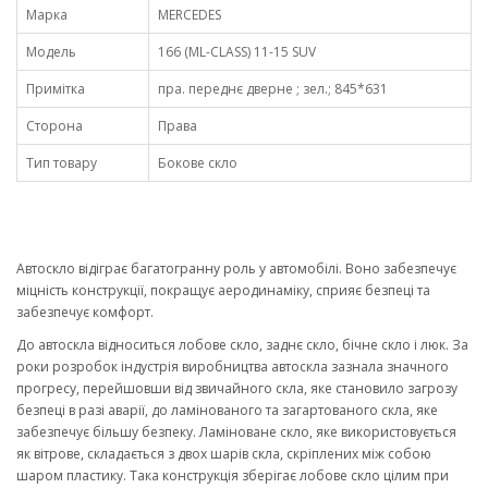
Марка
MERCEDES
Модель
166 (ML-CLASS) 11-15 SUV
Примітка
пра. переднє дверне ; зел.; 845*631
Сторона
Права
Тип товару
Бокове скло
Автоскло відіграє багатогранну роль у автомобілі. Воно забезпечує
міцність конструкції, покращує аеродинаміку, сприяє безпеці та
забезпечує комфорт.
До автоскла відноситься лобове скло, заднє скло, бічне скло і люк. За
роки розробок індустрія виробництва автоскла зазнала значного
прогресу, перейшовши від звичайного скла, яке становило загрозу
безпеці в разі аварії, до ламінованого та загартованого скла, яке
забезпечує більшу безпеку. Ламіноване скло, яке використовується
як вітрове, складається з двох шарів скла, скріплених між собою
шаром пластику. Така конструкція зберігає лобове скло цілим при