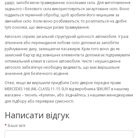
ударі, запобігаючи травмуванню осколками скла. Для виготовлення
заднього і бокового скла використовується загартоване скло. Воно
піддається термічній обробці, щоб зробити його міцнішим за
звичайне скло. Коли воно розбивається, то розлітається на дрібні
тупі осколки, що зменшує ризик травмування.
Автоскло сприяє загальній структурній цілісності автомобіля. У разі
зіткнення або перекидання лобове скло допомагає запобігти
руйнуванню даху, захищаючи пасажирів. Крім того воно діє як
захисний бар'єр від зовнішніх елементів та допомагає підтримувати
оптимальний клімат в салоні автомобіля. Чисте і неушкоджене
автоскло забезпечує необхідну видимість, що має вирішальне
значення для безпечного водіння.
Отже, якщо ви вирішили придбати Скло дверне переднє праве
MERCEDES 166 (ML-CLASS) 11-15 SUV від виробника SEKURIT в нашому
магазині – тисніть «Купити», або з’єднайтесь з нашими менеджерами
для підбору або перевірки сумісності.
Написати відгук
Ваше ім’я