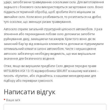
ударі, запобігаючи травмуванню осколками скла. Для виготовлення
заднього і бокового скла використовується загартоване скло. Воно
піддається термічній обробці, щоб зробити його міцнішим за
звичайне скло. Коли воно розбивається, то розлітається на дрібні
тупі осколки, що зменшує ризик травмування.
Автоскло сприяє загальній структурній цілісності автомобіля. У разі
зіткнення або перекидання лобове скло допомагає запобігти
руйнуванню даху, захищаючи пасажирів. Крім того воно діє як
захисний бар'єр від зовнішніх елементів та допомагає підтримувати
оптимальний клімат в салоні автомобіля. Чисте і неушкоджене
автоскло забезпечує необхідну видимість, що має вирішальне
значення для безпечного водіння.
Отже, якщо ви вирішили придбати Скло дверне переднє праве
MITSUBISHI ASX 13-15 від виробника SEKURIT в нашому магазині –
тисніть «Купити», або з’єднайтесь з нашими менеджерами для
підбору або перевірки сумісності.
Написати відгук
Ваше ім’я