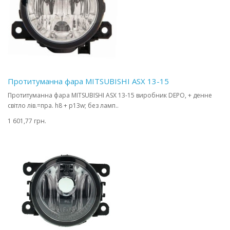
Протитуманна фара MITSUBISHI ASX 13-15
Протитуманна фара MITSUBISHI ASX 13-15 виробник DEPO, + денне
світло лів.=пра. h8 + p13w; без ламп..
1 601,77 грн.