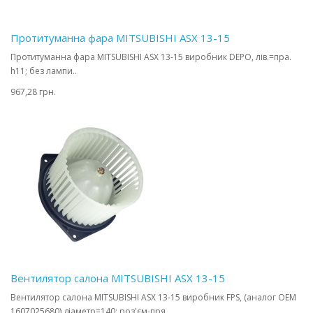
Протитуманна фара MITSUBISHI ASX 13-15
Протитуманна фара MITSUBISHI ASX 13-15 виробник DEPO, лів.=пра.
h11; без лампи..
967,28 грн.
Вентилятор салона MITSUBISHI ASX 13-15
Вентилятор салона MITSUBISHI ASX 13-15 виробник FPS, (аналог OEM
1607025680) діаметр=140; роз'єм-пря..