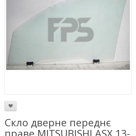
Скло дверне переднє
праве MITSUBISHI ASX 13-