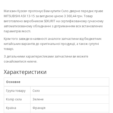
Магазин Кузов+ пропонує Вам купити Скло дверне переднє праве
MITSUBISHI ASX 13-15 за вигідною ціною 3 360,44 грн. Товар
виготовлено виробником SEKURIT на сертифікованому сучасному
автоматизованому обладнанні з дотриманням всіх встановлених
параметрів якості.
Крім того завжди в наявності аналоги запчастини від бюджетних
китайських варіантів до оригінальної продукції, а також супутні
товарі.
З детальними характеристиками запчастини ви можете
ознайомитися нижче.
Характеристики
Основне
Група товару
Скло
Колір скла
Зелене
Країна
Франція