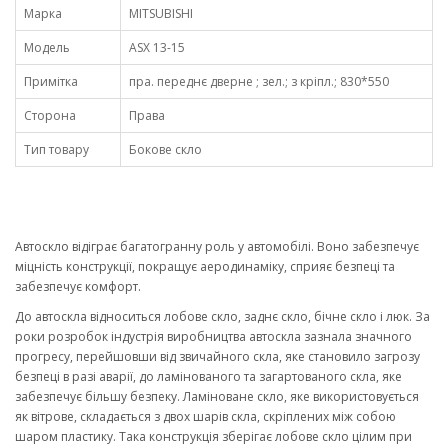
Марка
MITSUBISHI
Модель
ASX 13-15
Примітка
пра. переднє дверне ; зел.; з кріпл.; 830*550
Сторона
Права
Тип товару
Бокове скло
Автоскло відіграє багатогранну роль у автомобілі. Воно забезпечує
міцність конструкції, покращує аеродинаміку, сприяє безпеці та
забезпечує комфорт.
До автоскла відноситься лобове скло, заднє скло, бічне скло і люк. За
роки розробок індустрія виробництва автоскла зазнала значного
прогресу, перейшовши від звичайного скла, яке становило загрозу
безпеці в разі аварії, до ламінованого та загартованого скла, яке
забезпечує більшу безпеку. Ламіноване скло, яке використовується
як вітрове, складається з двох шарів скла, скріплених між собою
шаром пластику. Така конструкція зберігає лобове скло цілим при