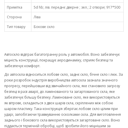
Примітка
5d hb; лів. переднє дверне ; зел.; 2 отвори; 917*500
Сторона
Ліва
Тип товару
Бокове скло
Автоскло відіграє багатогранну роль у автомобілі. Воно забезпечує
міцність конструкції, покращує аеродинаміку, сприяє безпеці та
забезпечує комфорт.
До автоскла відноситься лобове скло, заднє скло, бічне скло і люк. За
роки розробок індустрія виробництва автоскла зазнала значного
прогресу, перейшовши від звичайного скла, яке становило загрозу
безпеці в разі аварії, до ламінованого та загартованого скла, яке
забезпечує більшу безпеку. Ламіноване скло, яке використовується
як вітрове, складається з двох шарів скла, скріплених між собою
шаром пластику. Така конструкція зберігає лобове скло цілим при
ударі, запобігаючи травмуванню осколками скла. Для виготовлення
заднього і бокового скла використовується загартоване скло. Воно
піддається термічній обробці, щоб зробити його міцнішим за