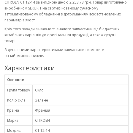
CITROEN C1 12-14 за вигідною ціною 2 253,73 грн. Товар виготовлено
виробником SEKURIT на сертифікованому сучасному
автоматизованому обладнанні з дотриманням всіх встановлених
параметрів якості.
Крім того завжди в наявності аналоги запчастини від бюджетних
китайських варіантів до оригінальної продукції, а також супутні
товарі.
З детальними характеристиками запчастини ви можете
ознайомитися нижче.
Характеристики
Основне
Група товару
Скло
Колір скла
Зелене
Країна
Франція
Марка
CITROEN
Модель
C1 12-14