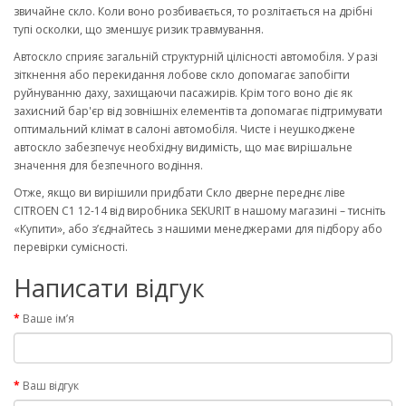
звичайне скло. Коли воно розбивається, то розлітається на дрібні
тупі осколки, що зменшує ризик травмування.
Автоскло сприяє загальній структурній цілісності автомобіля. У разі
зіткнення або перекидання лобове скло допомагає запобігти
руйнуванню даху, захищаючи пасажирів. Крім того воно діє як
захисний бар'єр від зовнішніх елементів та допомагає підтримувати
оптимальний клімат в салоні автомобіля. Чисте і неушкоджене
автоскло забезпечує необхідну видимість, що має вирішальне
значення для безпечного водіння.
Отже, якщо ви вирішили придбати Скло дверне переднє ліве
CITROEN C1 12-14 від виробника SEKURIT в нашому магазині – тисніть
«Купити», або з’єднайтесь з нашими менеджерами для підбору або
перевірки сумісності.
Написати відгук
Ваше ім’я
Ваш відгук