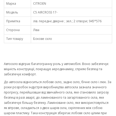
Марка
CITROEN
Модель
C5 AIRCROSS 17-
Примітка
лів. переднє дверне ; зел.; 2 отвори; 945*576
Сторона
Ліва
Тип товару
Бокове скло
Автоскло відіграє багатогранну роль у автомобілі. Воно забезпечує
міцність конструкції, покращує аеродинаміку, сприяє безпеці та
забезпечує комфорт.
До автоскла відноситься лобове скло, заднє скло, бічне скло і люк. За
роки розробок індустрія виробництва автоскла зазнала значного
прогресу, перейшовши від звичайного скла, яке становило загрозу
безпеці в разі аварії, до ламінованого та загартованого скла, яке
забезпечує більшу безпеку. Ламіноване скло, яке використовується
як вітрове, складається з двох шарів скла, скріплених між собою
шаром пластику. Така конструкція зберігає лобове скло цілим при