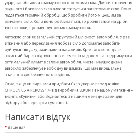
ударі, запобігаючи травмуванню осколками скла. Для виготовлення
заднього і бокового скла використовується загартоване скло. Воно
піддається термічній обробці, щоб зробити його міцнішим за
звичайне скло. Коли воно розбивається, то розлітається на дрібні
тупі осколки, що зменшує ризик травмування.
Автоскло сприяє загальній структурній цілісності автомобіля. У разі
зіткнення або перекидання лобове скло допомагає запобігти
руйнуванню даху, захищаючи пасажирів. Крім того воно діє як
захисний бар'єр від зовнішніх елементів та допомагає підтримувати
оптимальний клімат в салоні автомобіля. Чисте і неушкоджене
автоскло забезпечує необхідну видимість, що має вирішальне
значення для безпечного водіння.
Отже, якщо ви вирішили придбати Скло дверне переднє ліве
CITROEN C5 AIRCROSS 17- від виробника SEKURIT в нашому магазині –
тисніть «Купити», або з’єднайтесь з нашими менеджерами для
підбору або перевірки сумісності.
Написати відгук
Ваше ім’я