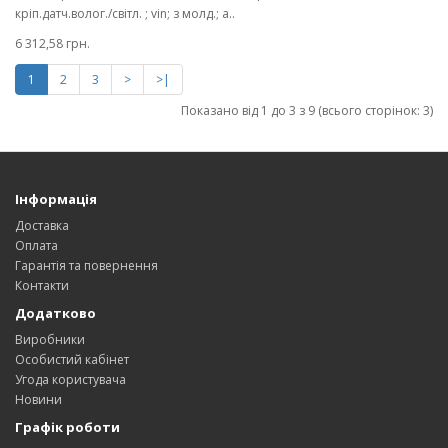
кріп.датч.волог./світл. ; vin; з молд.; а..
6 312,58 грн.
1
2
3
>
>|
Показано від 1 до 3 з 9 (всього сторінок: 3)
Інформація
Доставка
Оплата
Гарантія та повернення
Контакти
Додатково
Виробники
Особистий кабінет
Угода користувача
Новини
Графік роботи