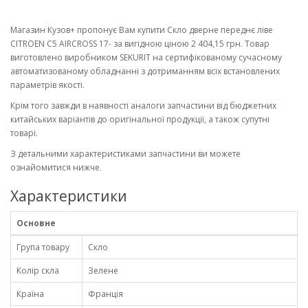
Магазин Кузов+ пропонує Вам купити Скло дверне переднє ліве
CITROEN C5 AIRCROSS 17- за вигідною ціною 2 404,15 грн. Товар
виготовлено виробником SEKURIT на сертифікованому сучасному
автоматизованому обладнанні з дотриманням всіх встановлених
параметрів якості.
Крім того завжди в наявності аналоги запчастини від бюджетних
китайських варіантів до оригінальної продукції, а також супутні
товарі.
З детальними характеристиками запчастини ви можете
ознайомитися нижче.
Характеристики
Основне
Група товару
Скло
Колір скла
Зелене
Країна
Франція