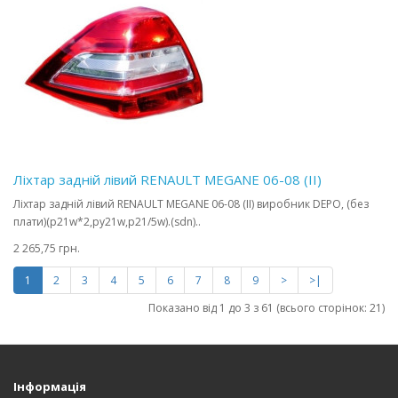
Ліхтар задній лівий RENAULT MEGANE 06-08 (II)
Ліхтар задній лівий RENAULT MEGANE 06-08 (II) виробник DEPO, (без
плати)(p21w*2,py21w,p21/5w).(sdn)..
2 265,75 грн.
1
2
3
4
5
6
7
8
9
>
>|
Показано від 1 до 3 з 61 (всього сторінок: 21)
Інформація