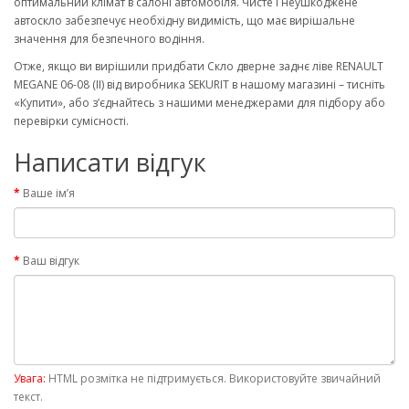
оптимальний клімат в салоні автомобіля. Чисте і неушкоджене
автоскло забезпечує необхідну видимість, що має вирішальне
значення для безпечного водіння.
Отже, якщо ви вирішили придбати Скло дверне заднє ліве RENAULT
MEGANE 06-08 (II) від виробника SEKURIT в нашому магазині – тисніть
«Купити», або з’єднайтесь з нашими менеджерами для підбору або
перевірки сумісності.
Написати відгук
Ваше ім’я
Ваш відгук
Увага:
HTML розмітка не підтримується. Використовуйте звичайний
текст.