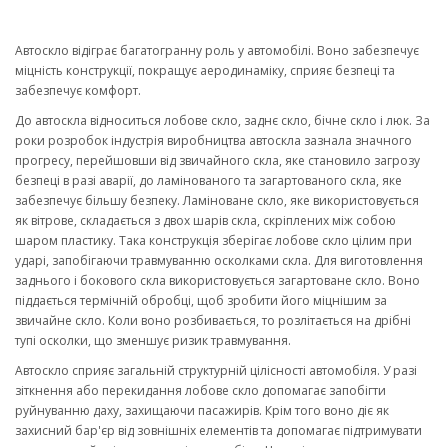
Автоскло відіграє багатогранну роль у автомобілі. Воно забезпечує
міцність конструкції, покращує аеродинаміку, сприяє безпеці та
забезпечує комфорт.
До автоскла відноситься лобове скло, заднє скло, бічне скло і люк. За
роки розробок індустрія виробництва автоскла зазнала значного
прогресу, перейшовши від звичайного скла, яке становило загрозу
безпеці в разі аварії, до ламінованого та загартованого скла, яке
забезпечує більшу безпеку. Ламіноване скло, яке використовується
як вітрове, складається з двох шарів скла, скріплених між собою
шаром пластику. Така конструкція зберігає лобове скло цілим при
ударі, запобігаючи травмуванню осколками скла. Для виготовлення
заднього і бокового скла використовується загартоване скло. Воно
піддається термічній обробці, щоб зробити його міцнішим за
звичайне скло. Коли воно розбивається, то розлітається на дрібні
тупі осколки, що зменшує ризик травмування.
Автоскло сприяє загальній структурній цілісності автомобіля. У разі
зіткнення або перекидання лобове скло допомагає запобігти
руйнуванню даху, захищаючи пасажирів. Крім того воно діє як
захисний бар'єр від зовнішніх елементів та допомагає підтримувати