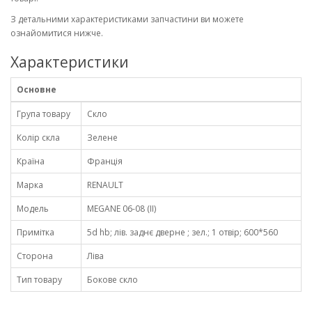
З детальними характеристиками запчастини ви можете
ознайомитися нижче.
Характеристики
Основне
Група товару
Скло
Колір скла
Зелене
Країна
Франція
Марка
RENAULT
Модель
MEGANE 06-08 (II)
Примітка
5d hb; лів. заднє дверне ; зел.; 1 отвір; 600*560
Сторона
Ліва
Тип товару
Бокове скло