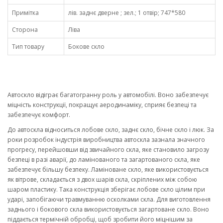
Примітка
лів. заднє дверне ; зел.; 1 отвір; 747*580
Сторона
Ліва
Тип товару
Бокове скло
Автоскло відіграє багатогранну роль у автомобілі. Воно забезпечує
міцність конструкції, покращує аеродинаміку, сприяє безпеці та
забезпечує комфорт.
До автоскла відноситься лобове скло, заднє скло, бічне скло і люк. За
роки розробок індустрія виробництва автоскла зазнала значного
прогресу, перейшовши від звичайного скла, яке становило загрозу
безпеці в разі аварії, до ламінованого та загартованого скла, яке
забезпечує більшу безпеку. Ламіноване скло, яке використовується
як вітрове, складається з двох шарів скла, скріплених між собою
шаром пластику. Така конструкція зберігає лобове скло цілим при
ударі, запобігаючи травмуванню осколками скла. Для виготовлення
заднього і бокового скла використовується загартоване скло. Воно
піддається термічній обробці, щоб зробити його міцнішим за