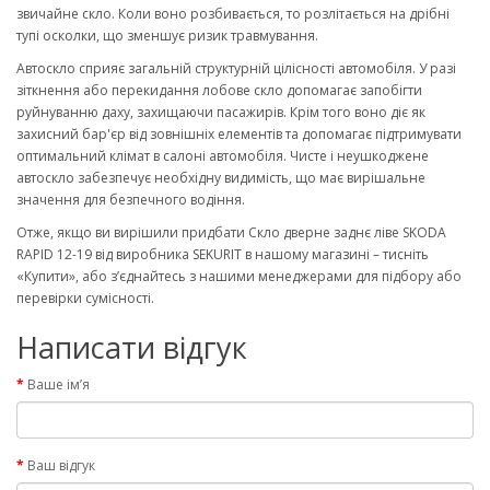
звичайне скло. Коли воно розбивається, то розлітається на дрібні
тупі осколки, що зменшує ризик травмування.
Автоскло сприяє загальній структурній цілісності автомобіля. У разі
зіткнення або перекидання лобове скло допомагає запобігти
руйнуванню даху, захищаючи пасажирів. Крім того воно діє як
захисний бар'єр від зовнішніх елементів та допомагає підтримувати
оптимальний клімат в салоні автомобіля. Чисте і неушкоджене
автоскло забезпечує необхідну видимість, що має вирішальне
значення для безпечного водіння.
Отже, якщо ви вирішили придбати Скло дверне заднє ліве SKODA
RAPID 12-19 від виробника SEKURIT в нашому магазині – тисніть
«Купити», або з’єднайтесь з нашими менеджерами для підбору або
перевірки сумісності.
Написати відгук
Ваше ім’я
Ваш відгук