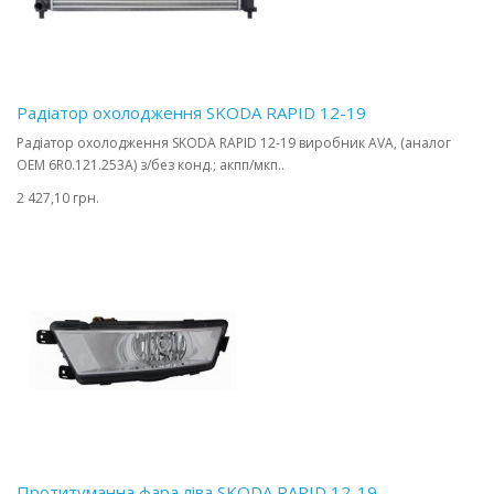
Радіатор охолодження SKODA RAPID 12-19
Радіатор охолодження SKODA RAPID 12-19 виробник AVA, (аналог
OEM 6R0.121.253A) з/без конд.; акпп/мкп..
2 427,10 грн.
Протитуманна фара ліва SKODA RAPID 12-19