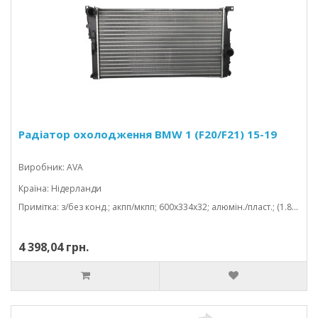
Радіатор охолодження BMW 1 (F20/F21) 15-19
Виробник: AVA
Країна: Нідерланди
Примітка: з/без конд.; акпп/мкпп; 600x334x32; алюмін./пласт.; (1.8/2.5/3.5/2.0/2.8); паяний
4 398,04 грн.