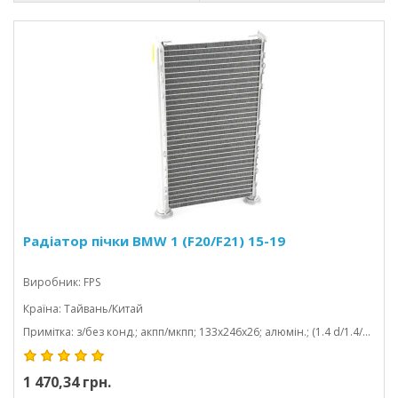
Радіатор пічки BMW 1 (F20/F21) 15-19
Виробник: FPS
Країна: Тайвань/Китай
Примітка: з/без конд.; акпп/мкпп; 133x246x26; алюмін.; (1.4 d/1.4/1.6 d/1.6/1.8 d/1.8 d/2.0 d/2.0/2.5 d/2.5/3.5/4.0/2.8/3.; паяний
1 470,34 грн.