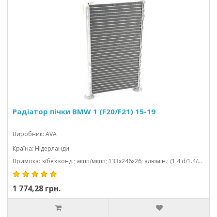
Радіатор пічки BMW 1 (F20/F21) 15-19
Виробник: AVA
Країна: Нідерланди
Примітка: з/без конд.; акпп/мкпп; 133x246x26; алюмін.; (1.4 d/1.4/1.6 d/1.6/1.8 d/1.8 d/2.0 d/2.0/2.5 d/2.5/3.5/4.0/2.8/3.; паяний
1 774,28 грн.