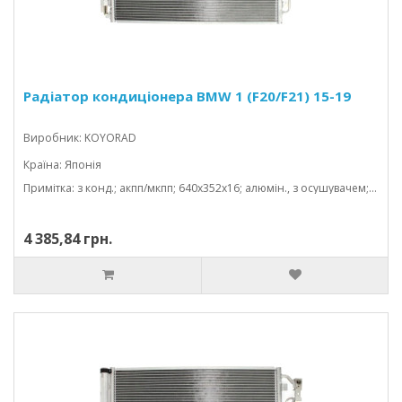
Радіатор кондиціонера BMW 1 (F20/F21) 15-19
Виробник: KOYORAD
Країна: Японія
Примітка: з конд.; акпп/мкпп; 640x352x16; алюмін., з осушувачем; (1.5 d/1.5/1.6 d/1.6/2.0 d/2.0/3.0/3.0 d/0.6/135 kw/125 kw/75
4 385,84 грн.