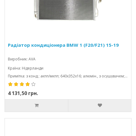
Радіатор кондиціонера BMW 1 (F20/F21) 15-19
Виробник: AVA
Країна: Нідерланди
Примітка: з конд.; акпп/мкпп; 640x352x16; алюмін., з осушувачем; (1.5 d/1.5/1.6 d/1.6/2.0 d/2.0/3.0/3.0 d/0.6/135 kw/125 kw/75
4 131,50 грн.