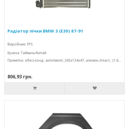
Радіатор пічки BMW 3 (E30) 87-91
Виробник: FPS
Країна: Тайвань/Китай
Примітка: з/без конд.; акпп/мкпп; 265x134x47; алюмін./пласт.; (1.6/1.8/2.0/2.3/2.4/2.5/2.7/2.4 d); механічний
806,93 грн.