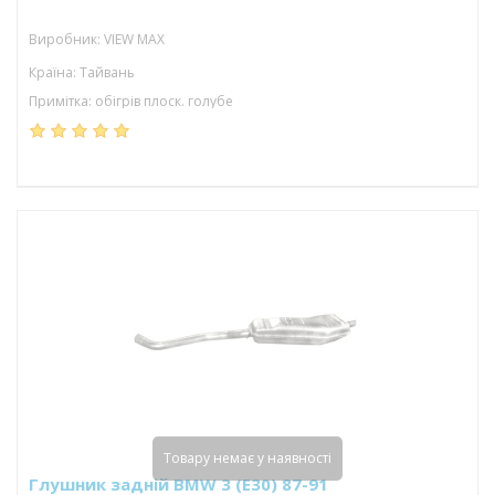
Виробник: VIEW MAX
Країна: Тайвань
Примітка: обігрів плоск. голубе
Товару немає у наявності
Глушник задній BMW 3 (E30) 87-91