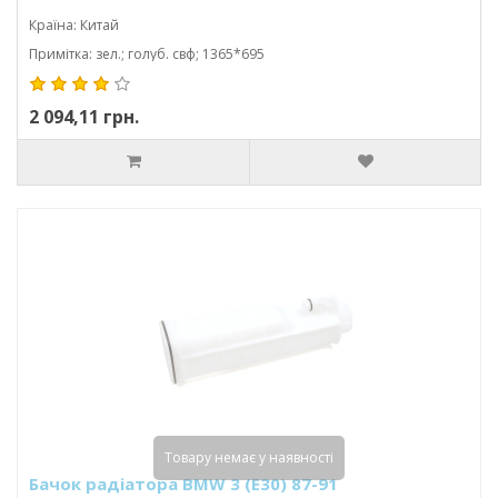
Країна: Китай
Примітка: зел.; голуб. свф; 1365*695
2 094,11 грн.
Товару немає у наявності
Бачок радіатора BMW 3 (E30) 87-91