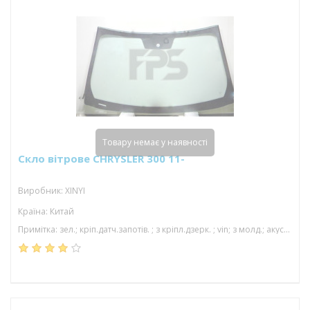
Товару немає у наявності
Скло вітрове CHRYSLER 300 11-
Виробник: XINYI
Країна: Китай
Примітка: зел.; кріп.датч.запотів. ; з кріпл.дзерк. ; vin; з молд.; акуст; 1598*942