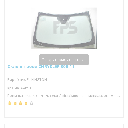
Товару немає у наявності
Скло вітрове CHRYSLER 300 11-
Виробник: PILKINGTON
Країна: Англія
Примітка: зел.; кріп.датч.волог./світл./запотів. ; з кріпл.дзерк. ; vin; з молд.; акуст; 1598*942