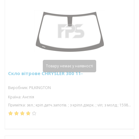
Товару немає у наявності
Скло вітрове CHRYSLER 300 11-
Виробник: PILKINGTON
Країна: Англія
Примітка: зел.; кріп.датч.запотів. ; з кріпл.дзерк. ; vin; з молд.; 1598*942; 01/15-