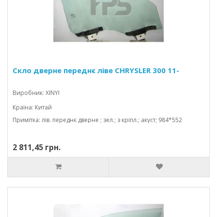
Скло дверне переднє ліве CHRYSLER 300 11-
Виробник: XINYI
Країна: Китай
Примітка: лів. переднє дверне ; зел.; з кріпл.; акуст; 984*552
2 811,45 грн.