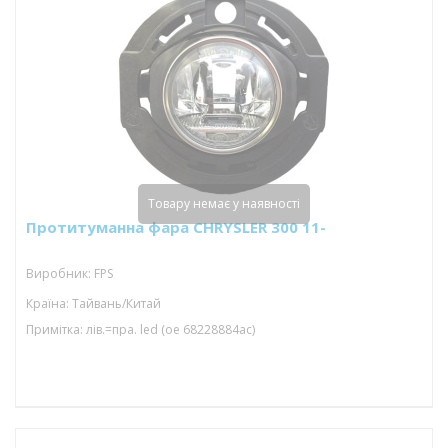
Товару немає у наявності
Протитуманна фара CHRYSLER 300 11-
Виробник: FPS
Країна: Тайвань/Китай
Примітка: лів.=пра. led (oe 68228884ac)