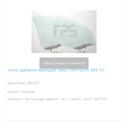
Товару немає у наявності
Скло дверне переднє ліве CHRYSLER 300 11-
Виробник: SEKURIT
Країна: Франція
Примітка: лів. переднє дверне ; зел.; з кріпл.; акуст; 984*552