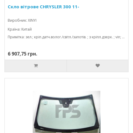
Скло вітрове CHRYSLER 300 11-
Виробник: XINYI
Країна: Китай
Примітка: зел.; кріп.датч.волог./світл./запотів. ; з кріпл.дзерк. ; vin; з молд.; камера; 1598*942; 01/15-
6 907,75 грн.