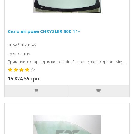
Скло вітрове CHRYSLER 300 11-
Виробник: PGW
Країна: США
Примітка: зел.; кріп.датч.волог./світл./запотів. ; з кріпл.дзерк. ; vin; з молд.; акуст; 1598*942
15 824,55 грн.