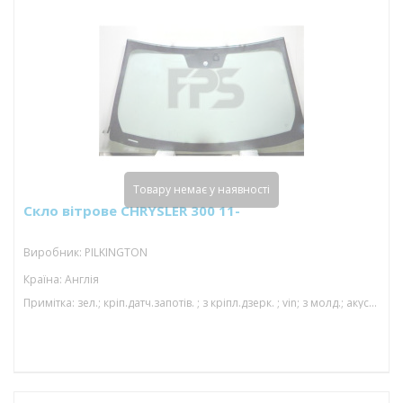
Товару немає у наявності
Скло вітрове CHRYSLER 300 11-
Виробник: PILKINGTON
Країна: Англія
Примітка: зел.; кріп.датч.запотів. ; з кріпл.дзерк. ; vin; з молд.; акуст; 1598*942