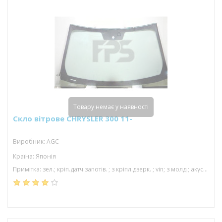
Товару немає у наявності
Скло вітрове CHRYSLER 300 11-
Виробник: AGC
Країна: Японія
Примітка: зел.; кріп.датч.запотів. ; з кріпл.дзерк. ; vin; з молд.; акуст; 1598*942