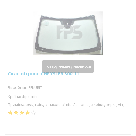
Товару немає у наявності
Скло вітрове CHRYSLER 300 11-
Виробник: SEKURIT
Країна: Франція
Примітка: зел.; кріп.датч.волог./світл./запотів. ; з кріпл.дзерк. ; vin; з молд.; акуст; 1598*942