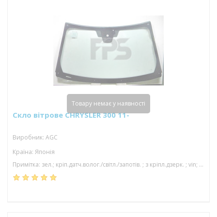
Товару немає у наявності
Скло вітрове CHRYSLER 300 11-
Виробник: AGC
Країна: Японія
Примітка: зел.; кріп.датч.волог./світл./запотів. ; з кріпл.дзерк. ; vin; з молд.; акуст; 1598*942