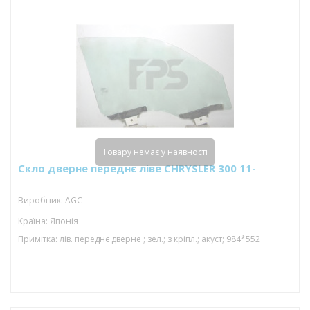
Товару немає у наявності
Скло дверне переднє ліве CHRYSLER 300 11-
Виробник: AGC
Країна: Японія
Примітка: лів. переднє дверне ; зел.; з кріпл.; акуст; 984*552