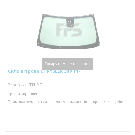
Товару немає у наявності
Скло вітрове CHRYSLER 300 11-
Виробник: SEKURIT
Країна: Франція
Примітка: зел.; кріп.датч.волог./світл./запотів. ; з кріпл.дзерк. ; vin; з молд.; камера; 1598*942; 01/15-