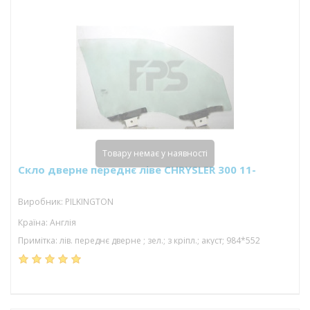
Товару немає у наявності
Скло дверне переднє ліве CHRYSLER 300 11-
Виробник: PILKINGTON
Країна: Англія
Примітка: лів. переднє дверне ; зел.; з кріпл.; акуст; 984*552