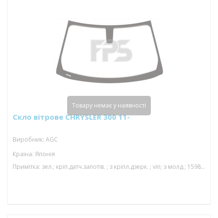
Товару немає у наявності
Скло вітрове CHRYSLER 300 11-
Виробник: AGC
Країна: Японія
Примітка: зел.; кріп.датч.запотів. ; з кріпл.дзерк. ; vin; з молд.; 1598*942; 01/15-