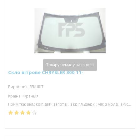
Товару немає у наявності
Скло вітрове CHRYSLER 300 11-
Виробник: SEKURIT
Країна: Франція
Примітка: зел.; кріп.датч.запотів. ; з кріпл.дзерк. ; vin; з молд.; акуст; 1598*942