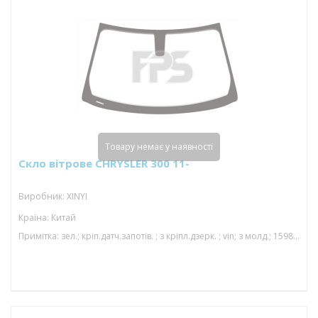
Товару немає у наявності
Скло вітрове CHRYSLER 300 11-
Виробник: XINYI
Країна: Китай
Примітка: зел.; кріп.датч.запотів. ; з кріпл.дзерк. ; vin; з молд.; 1598*942; 01/15-