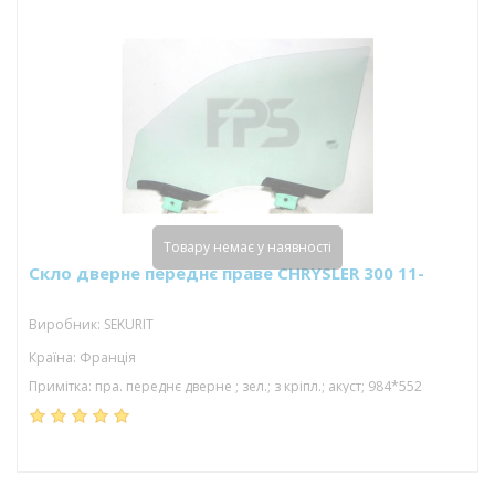
Товару немає у наявності
Скло дверне переднє праве CHRYSLER 300 11-
Виробник: SEKURIT
Країна: Франція
Примітка: пра. переднє дверне ; зел.; з кріпл.; акуст; 984*552