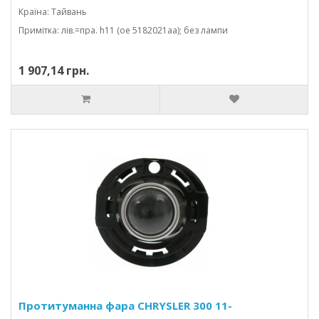
Країна: Тайвань
Примітка: лів.=пра. h11 (oe 5182021aa); без лампи
1 907,14 грн.
Протитуманна фара CHRYSLER 300 11-