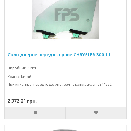
Скло дверне переднє праве CHRYSLER 300 11-
Виробник: XINYI
Країна: Китай
Примітка: пра. переднє дверне ; зел.; з кріпл.; акуст; 984*552
2 372,21 грн.