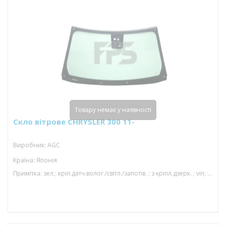
Товару немає у наявності
Скло вітрове CHRYSLER 300 11-
Виробник: AGC
Країна: Японія
Примітка: зел.; кріп.датч.волог./світл./запотів. ; з кріпл.дзерк. ; vin; з молд.; камера; 1598*942; 01/15-