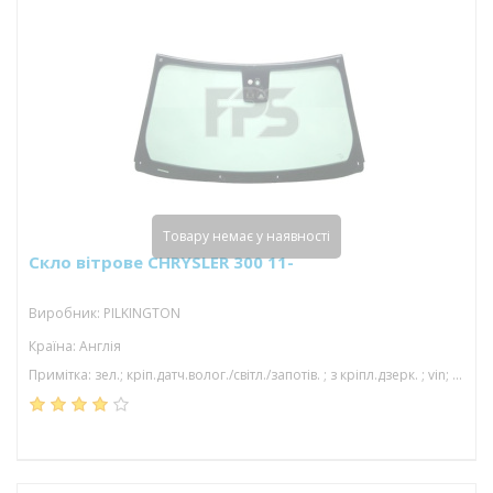
Товару немає у наявності
Скло вітрове CHRYSLER 300 11-
Виробник: PILKINGTON
Країна: Англія
Примітка: зел.; кріп.датч.волог./світл./запотів. ; з кріпл.дзерк. ; vin; з молд.; камера; 1598*942; 01/15-