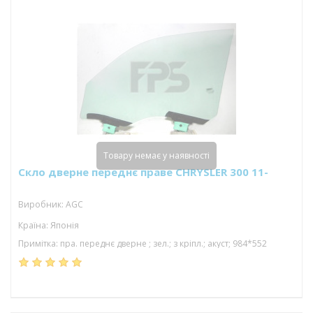
Товару немає у наявності
Скло дверне переднє праве CHRYSLER 300 11-
Виробник: AGC
Країна: Японія
Примітка: пра. переднє дверне ; зел.; з кріпл.; акуст; 984*552