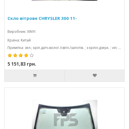
Скло вітрове CHRYSLER 300 11-
Виробник: XINYI
Країна: Китай
Примітка: зел.; кріп.датч.волог./світл./запотів. ; з кріпл.дзерк. ; vin; з молд.; акуст; 1598*942
5 151,83 грн.