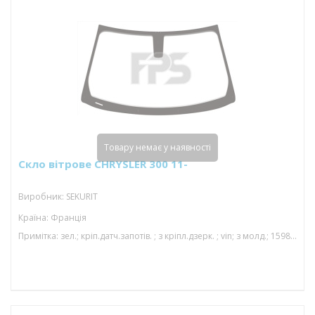
Товару немає у наявності
Скло вітрове CHRYSLER 300 11-
Виробник: SEKURIT
Країна: Франція
Примітка: зел.; кріп.датч.запотів. ; з кріпл.дзерк. ; vin; з молд.; 1598*942; 01/15-