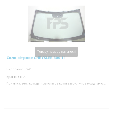
Товару немає у наявності
Скло вітрове CHRYSLER 300 11-
Виробник: PGW
Країна: США
Примітка: зел.; кріп.датч.запотів. ; з кріпл.дзерк. ; vin; з молд.; акуст; 1598*942