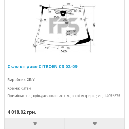
Скло вітрове CITROEN C3 02-09
Виробник: XINYI
Країна: Китай
Примітка: зел.; кріп.датч.волог./світл. ; з кріпл.дзерк. ; vin; 1405*875
4 018,02 грн.