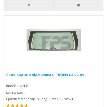
Скло заднє з підігрівом CITROEN C3 02-09
Виробник: XINYI
Країна: Китай
Примітка: зел.; обігр.; з молд.; 1 отвір; 1270*521