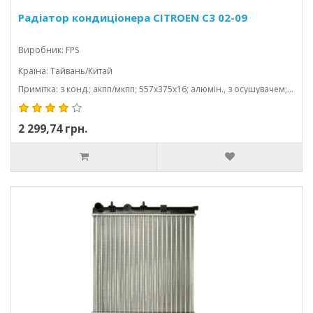
Радіатор кондиціонера CITROEN C3 02-09
Виробник: FPS
Країна: Тайвань/Китай
Примітка: з конд.; акпп/мкпп; 557x375x16; алюмін., з осушувачем; (1.6 hdi/1.2/1.4/1.6/1.1/1.4 hdi/1.6 bluehdi/1.6/1.6 td)
2 299,74 грн.