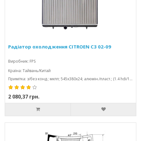
Радіатор охолодження CITROEN C3 02-09
Виробник: FPS
Країна: Тайвань/Китай
Примітка: з/без конд.; мкпп; 545x380x24; алюмін./пласт.; (1.4 hdi/1.6 hdi/1.1/1.4/1.6/1.2/1.5 hdi/1.5 d/1.6 d/1.0); паяний
2 080,37 грн.