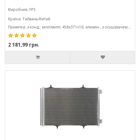
Виробник: FPS
Країна: Тайвань/Китай
Примітка: з конд.; акпп/мкпп; 458x371x16; алюмін., з осушувачем; (1.1/1.4 hdi/1.4/1.6/1.2/1.6 hdi)
2 181,99 грн.