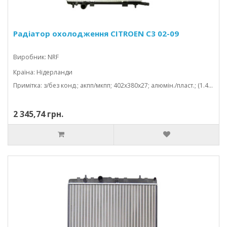
Радіатор охолодження CITROEN C3 02-09
Виробник: NRF
Країна: Нідерланди
Примітка: з/без конд.; акпп/мкпп; 402x380x27; алюмін./пласт.; (1.4/1.6); механічний
2 345,74 грн.