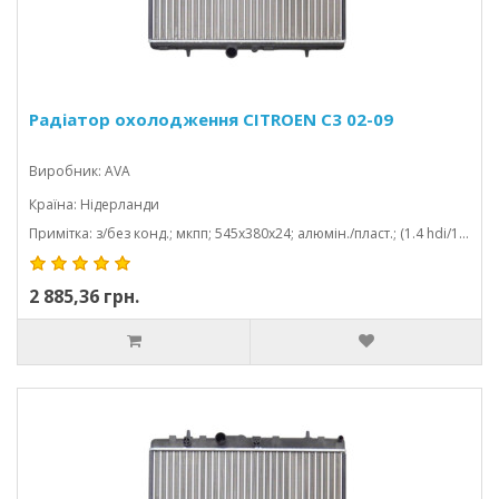
Радіатор охолодження CITROEN C3 02-09
Виробник: AVA
Країна: Нідерланди
Примітка: з/без конд.; мкпп; 545x380x24; алюмін./пласт.; (1.4 hdi/1.6 hdi/1.1/1.4/1.6/1.2/1.5 hdi/1.5 d/1.6 d/1.0); механічний
2 885,36 грн.