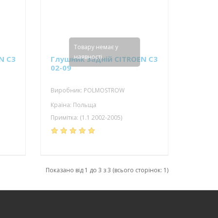
Товару немає у
наявності
N C3
Глушник задній CITROEN C3
02-09
Виробник: POLMOSTROW
Країна: Польща
Примітка: (1.1 2002-2005)
Показано від 1 до 3 з 3 (всього сторінок: 1)