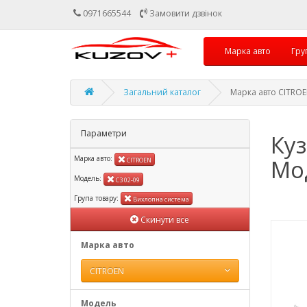
0971665544
Замовити дзвінок
Марка авто
Гру
Загальний каталог
Марка авто CITROEN
Параметри
Ку
Марка авто:
Мод
CITROEN
Модель:
C3 02-09
Група товару:
Вихлопна система
Скинути все
Марка авто
CITROEN
Модель