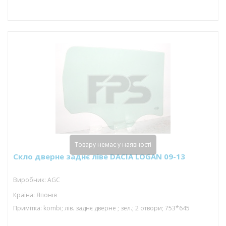
Товару немає у наявності
Скло дверне заднє ліве DACIA LOGAN 09-13
Виробник: AGC
Країна: Японія
Примітка: kombi; лів. заднє дверне ; зел.; 2 отвори; 753*645