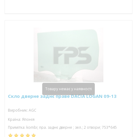
Товару немає у наявності
Скло дверне заднє праве DACIA LOGAN 09-13
Виробник: AGC
Країна: Японія
Примітка: kombi; пра. заднє дверне ; зел.; 2 отвори; 753*645