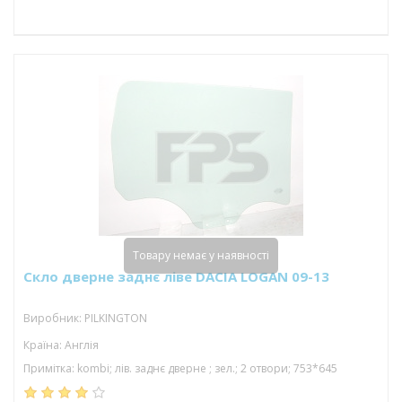
Товару немає у наявності
Скло дверне заднє ліве DACIA LOGAN 09-13
Виробник: PILKINGTON
Країна: Англія
Примітка: kombi; лів. заднє дверне ; зел.; 2 отвори; 753*645