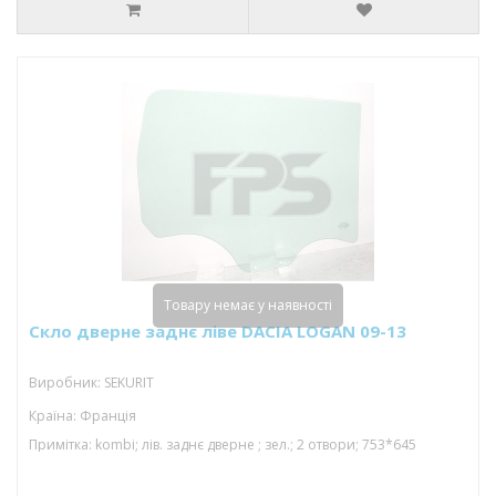
Товару немає у наявності
Скло дверне заднє ліве DACIA LOGAN 09-13
Виробник: SEKURIT
Країна: Франція
Примітка: kombi; лів. заднє дверне ; зел.; 2 отвори; 753*645