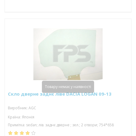
Товару немає у наявності
Скло дверне заднє ліве DACIA LOGAN 09-13
Виробник: AGC
Країна: Японія
Примітка: sedan; лів. заднє дверне ; зел.; 2 отвори; 754*658