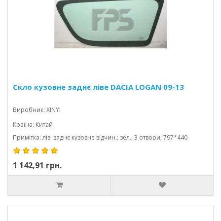
Скло кузовне заднє ліве DACIA LOGAN 09-13
Виробник: XINYI
Країна: Китай
Примітка: лів. заднє кузовне відчин.; зел.; 3 отвори; 797*440
1 142,91 грн.