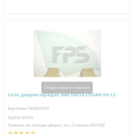
Товару немає у наявності
Скло дверне переднє ліве DACIA LOGAN 09-13
Виробник: PILKINGTON
Країна: Англія
Примітка: лів. переднє дверне ; зел.; 2 отвори; 890*620