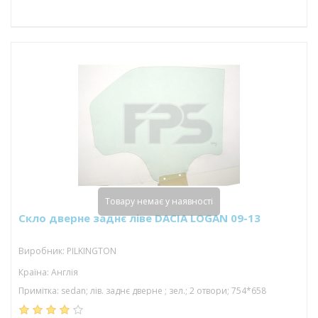
Товару немає у наявності
Скло дверне заднє ліве DACIA LOGAN 09-13
Виробник: PILKINGTON
Країна: Англія
Примітка: sedan; лів. заднє дверне ; зел.; 2 отвори; 754*658