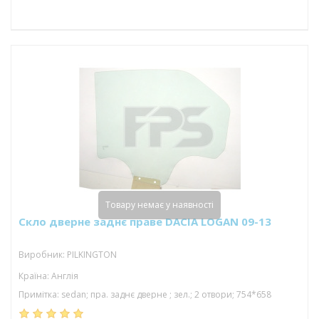
Товару немає у наявності
Скло дверне заднє праве DACIA LOGAN 09-13
Виробник: PILKINGTON
Країна: Англія
Примітка: sedan; пра. заднє дверне ; зел.; 2 отвори; 754*658