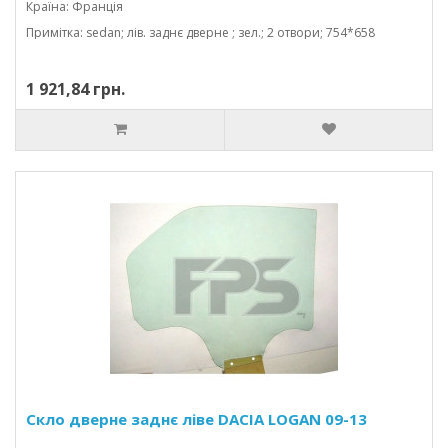
Країна: Франція
Примітка: sedan; лів. заднє дверне ; зел.; 2 отвори; 754*658
1 921,84 грн.
Скло дверне заднє ліве DACIA LOGAN 09-13