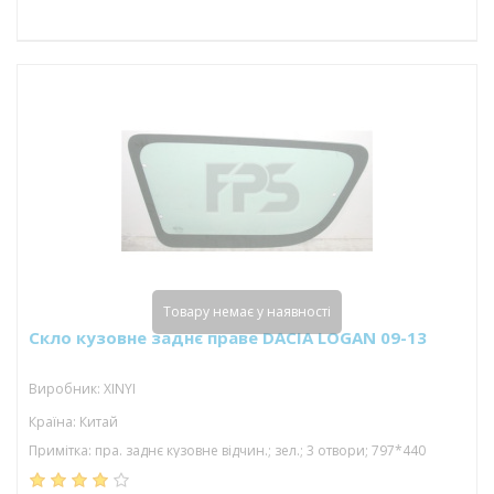
Товару немає у наявності
Скло кузовне заднє праве DACIA LOGAN 09-13
Виробник: XINYI
Країна: Китай
Примітка: пра. заднє кузовне відчин.; зел.; 3 отвори; 797*440