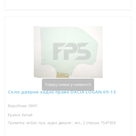
Товару немає у наявності
Скло дверне заднє праве DACIA LOGAN 09-13
Виробник: XINYI
Країна: Китай
Примітка: sedan; пра. заднє дверне ; зел.; 2 отвори; 754*658