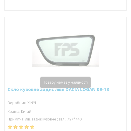
Товару немає у наявності
Скло кузовне заднє ліве DACIA LOGAN 09-13
Виробник: XINYI
Країна: Китай
Примітка: лів. заднє кузовне ; зел.; 797*440