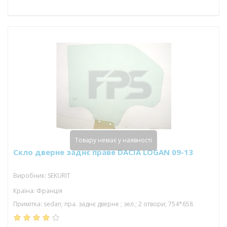
Товару немає у наявності
Скло дверне заднє праве DACIA LOGAN 09-13
Виробник: SEKURIT
Країна: Франція
Примітка: sedan; пра. заднє дверне ; зел.; 2 отвори; 754*658