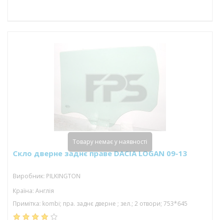
Товару немає у наявності
Скло дверне заднє праве DACIA LOGAN 09-13
Виробник: PILKINGTON
Країна: Англія
Примітка: kombi; пра. заднє дверне ; зел.; 2 отвори; 753*645