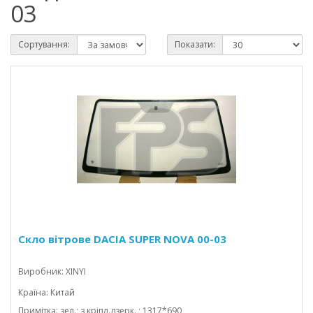
03
Сортування:
Показати:
Скло вітрове DACIA SUPER NOVA 00-03
Виробник: XINYI
Країна: Китай
Примітка: зел.; з кріпл.дзерк. ; 1317*690