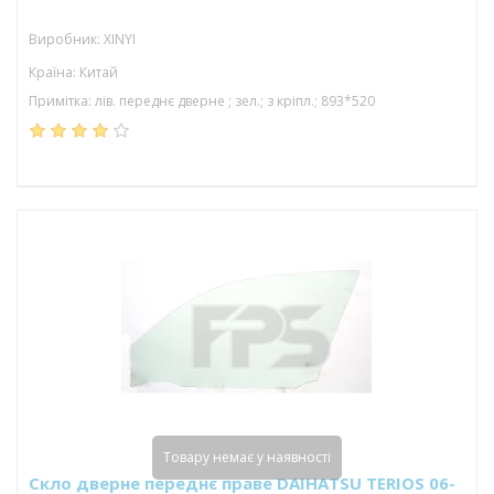
Виробник: XINYI
Країна: Китай
Примітка: лів. переднє дверне ; зел.; з кріпл.; 893*520
Товару немає у наявності
Скло дверне переднє праве DAIHATSU TERIOS 06-