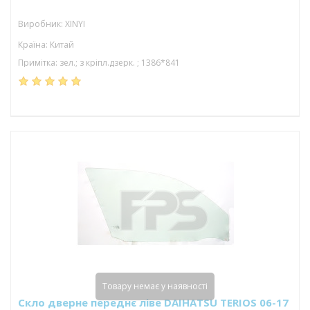
Виробник: XINYI
Країна: Китай
Примітка: зел.; з кріпл.дзерк. ; 1386*841
Товару немає у наявності
Скло дверне переднє ліве DAIHATSU TERIOS 06-17