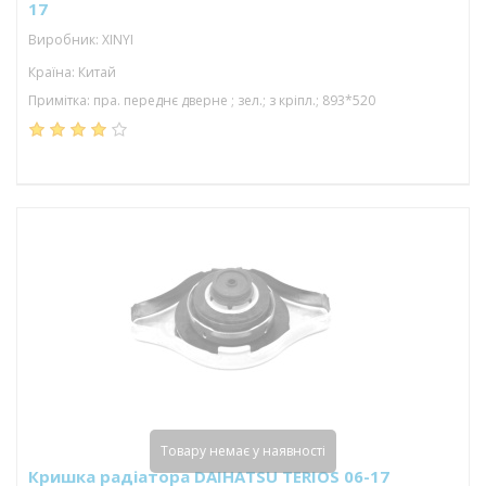
17
Виробник: XINYI
Країна: Китай
Примітка: пра. переднє дверне ; зел.; з кріпл.; 893*520
Товару немає у наявності
Кришка радіатора DAIHATSU TERIOS 06-17