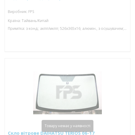
Виробник: FPS
Країна: Тайвань/Китай
Примітка: з конд.; акпп/мкпп; 526x365x16; алюмін., з осушувачем; (1.5)
Товару немає у наявності
Скло вітрове DAIHATSU TERIOS 06-17