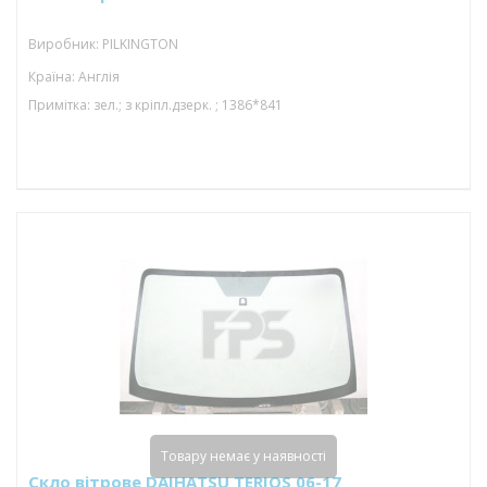
Виробник: PILKINGTON
Країна: Англія
Примітка: зел.; з кріпл.дзерк. ; 1386*841
Товару немає у наявності
Скло вітрове DAIHATSU TERIOS 06-17