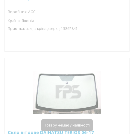
Виробник: AGC
Країна: Японія
Примітка: зел.; з кріпл.дзерк. ; 1386*841
Товару немає у наявності
Скло вітрове DAIHATSU TERIOS 06-17