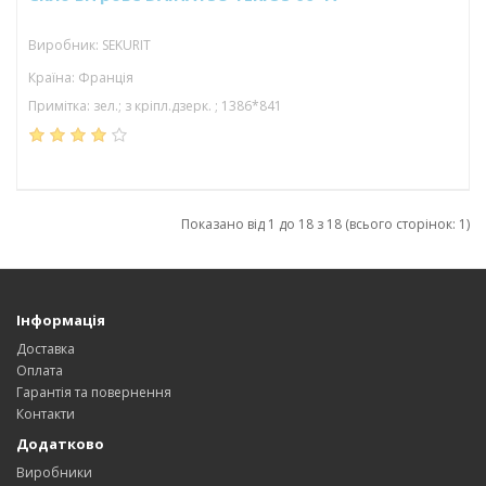
Виробник: SEKURIT
Країна: Франція
Примітка: зел.; з кріпл.дзерк. ; 1386*841
Показано від 1 до 18 з 18 (всього сторінок: 1)
Інформація
Доставка
Оплата
Гарантія та повернення
Контакти
Додатково
Виробники