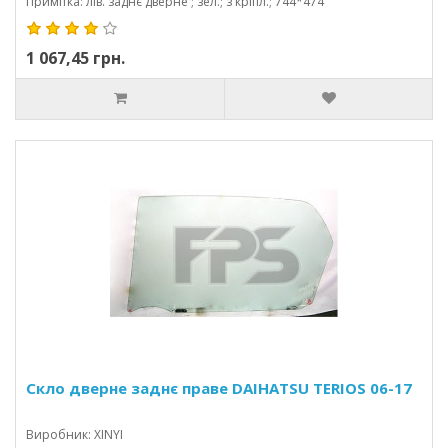
Примітка: лів. заднє дверне ; зел.; з кріпл.; 744*474
1 067,45 грн.
Скло дверне заднє праве DAIHATSU TERIOS 06-17
Виробник: XINYI