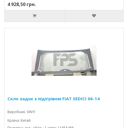
4 928,50 грн.
Скло заднє з підігрівом FIAT SEDICI 06-14
Виробник: XINYI
Країна: Китай
Примітка: зел.; обігр.; 1 отвір; 1185*488