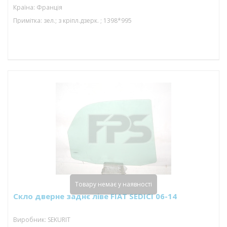
Країна: Франція
Примітка: зел.; з кріпл.дзерк. ; 1398*995
Товару немає у наявності
Скло дверне заднє ліве FIAT SEDICI 06-14
Виробник: SEKURIT