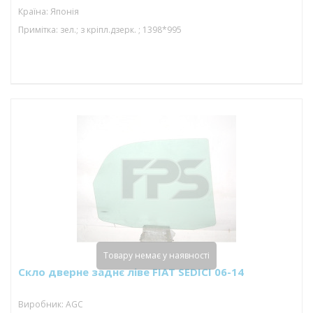
Країна: Японія
Примітка: зел.; з кріпл.дзерк. ; 1398*995
Товару немає у наявності
Скло дверне заднє ліве FIAT SEDICI 06-14
Виробник: AGC