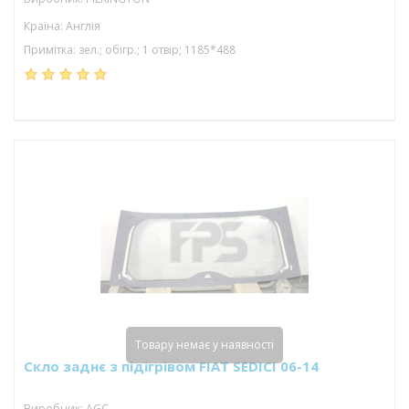
Країна: Англія
Примітка: зел.; обігр.; 1 отвір; 1185*488
Товару немає у наявності
Скло заднє з підігрівом FIAT SEDICI 06-14
Виробник: AGC