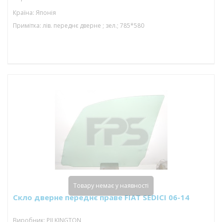
Країна: Японія
Примітка: лів. переднє дверне ; зел.; 785*580
Товару немає у наявності
Скло дверне переднє праве FIAT SEDICI 06-14
Виробник: PILKINGTON