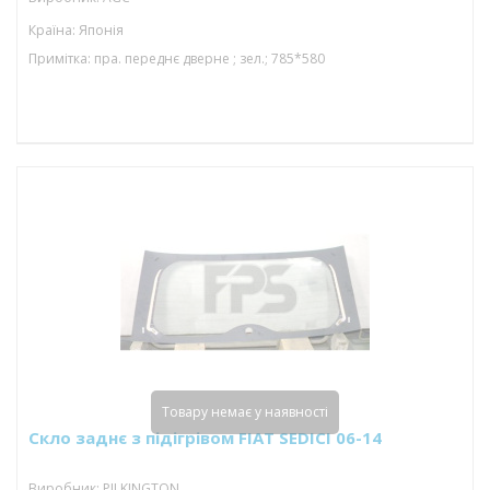
Країна: Японія
Примітка: пра. переднє дверне ; зел.; 785*580
Товару немає у наявності
Скло заднє з підігрівом FIAT SEDICI 06-14
Виробник: PILKINGTON