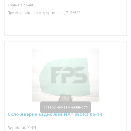
Країна: Японія
Примітка: лів. заднє дверне ; зел.; 712*522
Товару немає у наявності
Скло дверне заднє ліве FIAT SEDICI 06-14
Виробник: XINYI