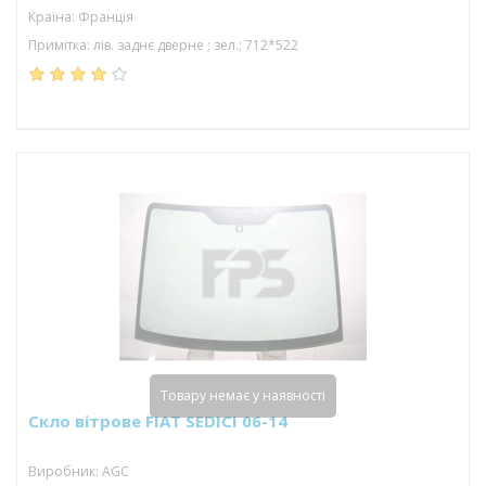
Країна: Франція
Примітка: лів. заднє дверне ; зел.; 712*522
Товару немає у наявності
Скло вітрове FIAT SEDICI 06-14
Виробник: AGC