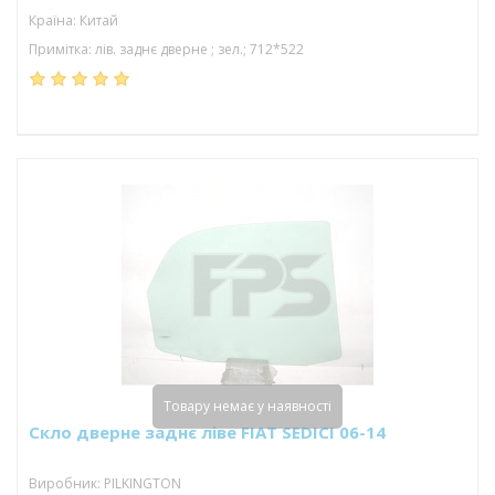
Країна: Китай
Примітка: лів. заднє дверне ; зел.; 712*522
Товару немає у наявності
Скло дверне заднє ліве FIAT SEDICI 06-14
Виробник: PILKINGTON