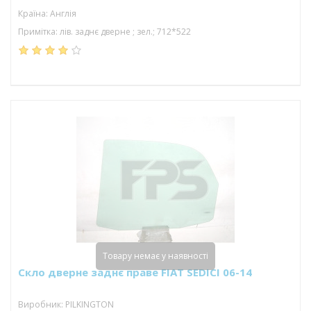
Країна: Англія
Примітка: лів. заднє дверне ; зел.; 712*522
Товару немає у наявності
Скло дверне заднє праве FIAT SEDICI 06-14
Виробник: PILKINGTON