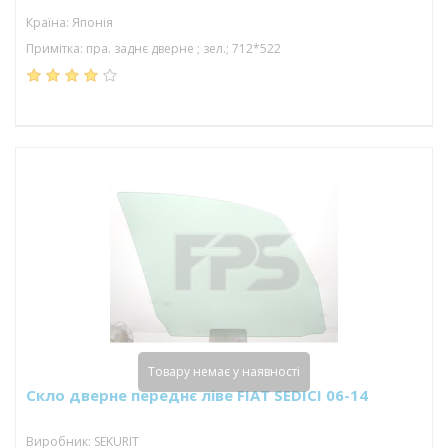
Країна: Японія
Примітка: пра. заднє дверне ; зел.; 712*522
Товару немає у наявності
Скло дверне переднє ліве FIAT SEDICI 06-14
Виробник: SEKURIT