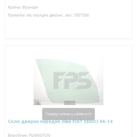
Країна: Франція
Примітка: лів. переднє дверне ; зел.; 785*580
Товару немає у наявності
Скло дверне переднє ліве FIAT SEDICI 06-14
Виробник: PILKINGTON