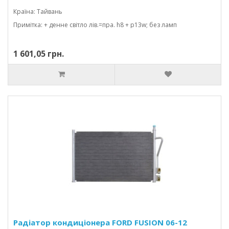
Країна: Тайвань
Примітка: + денне світло лів.=пра. h8 + p13w; без ламп
1 601,05 грн.
Радіатор кондиціонера FORD FUSION 06-12