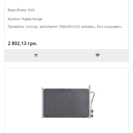
Виробник: AVA
Країна: Нідерланди
Примітка: з конд.; акпп/мкпп; 580x361x16; алюмін., без осушувача; (1.2/1.3/1.4 tdci/1.4/1.6 tdci/1.6/2.0/1.4 d)
2 802,13 грн.