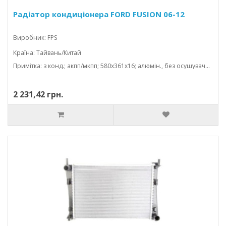
Радіатор кондиціонера FORD FUSION 06-12
Виробник: FPS
Країна: Тайвань/Китай
Примітка: з конд.; акпп/мкпп; 580x361x16; алюмін., без осушувача; (1.2/1.3/1.4 tdci/1.4/1.6 tdci/1.6/2.0/1.4 d)
2 231,42 грн.