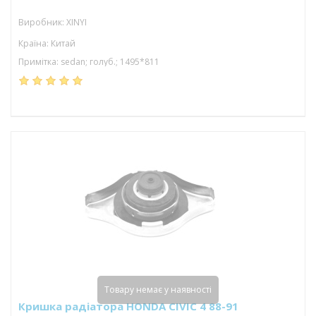
Виробник: XINYI
Країна: Китай
Примітка: sedan; голуб.; 1495*811
Товару немає у наявності
Кришка радіатора HONDA CIVIC 4 88-91