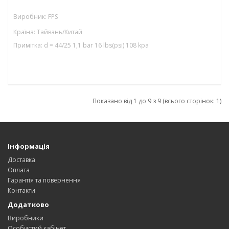
Виробник: FPS
Країна: Тайвань/Китай
Примітка: d = 44/25 1,1 bar 16 lbs(psi) 108 kpa
Показано від 1 до 9 з 9 (всього сторінок: 1)
Інформація
Доставка
Оплата
Гарантія та повернення
Контакти
Додатково
Виробники
Особистий кабінет