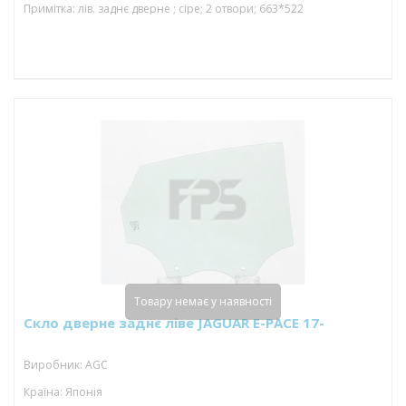
Примітка: лів. заднє дверне ; сіре; 2 отвори; 663*522
Товару немає у наявності
Скло дверне заднє ліве JAGUAR E-PACE 17-
Виробник: AGC
Країна: Японія