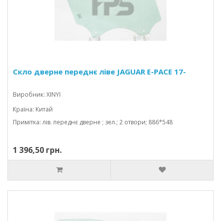
Скло дверне переднє ліве JAGUAR E-PACE 17-
Виробник: XINYI
Країна: Китай
Примітка: лів. переднє дверне ; зел.; 2 отвори; 886*548
1 396,50 грн.