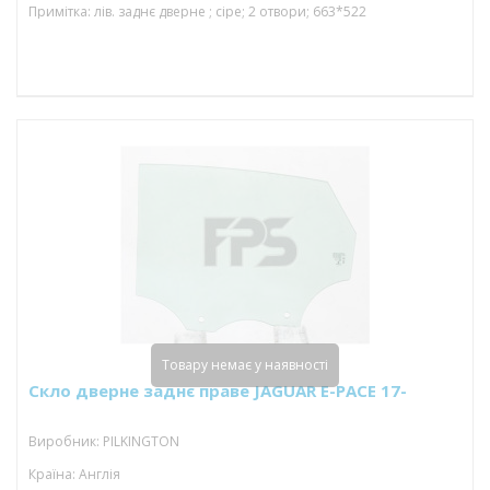
Примітка: лів. заднє дверне ; сіре; 2 отвори; 663*522
Товару немає у наявності
Скло дверне заднє праве JAGUAR E-PACE 17-
Виробник: PILKINGTON
Країна: Англія