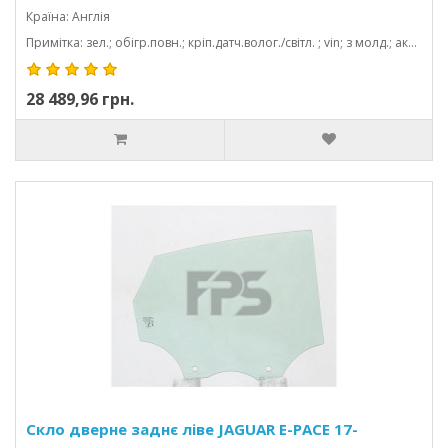
Країна: Англія
Примітка: зел.; обігр.повн.; кріп.датч.волог./світл. ; vin; з молд.; акуст; камера; 1542*924
28 489,96 грн.
Скло дверне заднє ліве JAGUAR E-PACE 17-