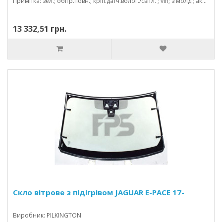
Примітка: зел.; обігр.повн.; кріп.датч.волог./світл. ; vin; з молд.; акуст; камера; 1542*924
13 332,51 грн.
Скло вітрове з підігрівом JAGUAR E-PACE 17-
Виробник: PILKINGTON