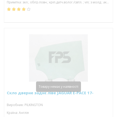
Примітка: зел.; обігр.повн.; кріп.датч.волог./світл. ; vin; з молд.; акуст; камера; 1542*924
Товару немає у наявності
Скло дверне заднє ліве JAGUAR E-PACE 17-
Виробник: PILKINGTON
Країна: Англія