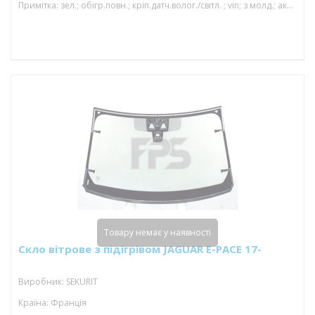
Примітка: зел.; обігр.повн.; кріп.датч.волог./світл. ; vin; з молд.; акуст; камера; 1542*924
Товару немає у наявності
Скло вітрове з підігрівом JAGUAR E-PACE 17-
Виробник: SEKURIT
Країна: Франція