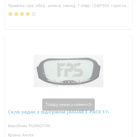
Примітка: сіре; обігр.; антена; з молд.; 1 отвір; 1240*553; + кріп.сигналіз.
Товару немає у наявності
Скло заднє з підігрівом JAGUAR E-PACE 17-
Виробник: PILKINGTON
Країна: Англія