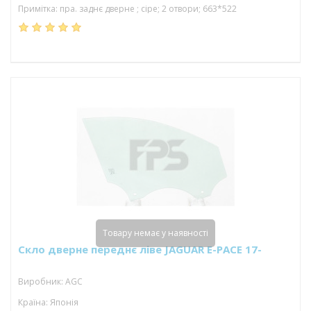
Примітка: пра. заднє дверне ; сіре; 2 отвори; 663*522
Товару немає у наявності
Скло дверне переднє ліве JAGUAR E-PACE 17-
Виробник: AGC
Країна: Японія