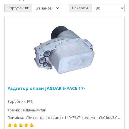
Сортування:
Показати:
Радіатор оливи JAGUAR E-PACE 17-
Виробник: FPS
Країна: Тайвань/Китай
Примітка: з/без конд.; акпп/мкпп; 149x75x71; алюмін.; (3.0 hdi/3.0 d/3.0 td/3.0 hybrid)