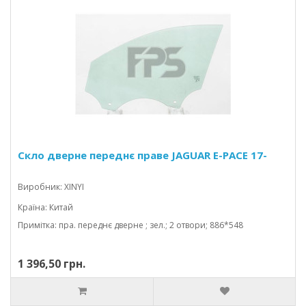
Скло дверне переднє праве JAGUAR E-PACE 17-
Виробник: XINYI
Країна: Китай
Примітка: пра. переднє дверне ; зел.; 2 отвори; 886*548
1 396,50 грн.