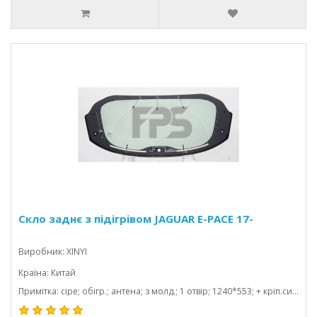
Скло заднє з підігрівом JAGUAR E-PACE 17-
Виробник: XINYI
Країна: Китай
Примітка: сіре; обігр.; антена; з молд.; 1 отвір; 1240*553; + кріп.сигналіз.