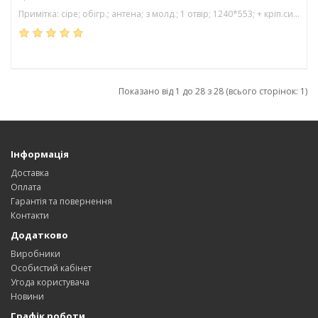
Примітка: сіре; обігр.; антена; з молд.; 1 отвір; 1240*553; + кріп.сигналіз.
Показано від 1 до 28 з 28 (всього сторінок: 1)
Інформація
Доставка
Оплата
Гарантія та повернення
Контакти
Додатково
Виробники
Особистий кабінет
Угода користувача
Новини
Графік роботи