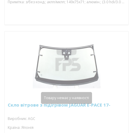
Примітка: з/без конд.; акпп/мкпп; 149x75x71; алюмін.; (3.0 hdi/3.0 d/3.0 td/3.0 hybrid)
Товару немає у наявності
Скло вітрове з підігрівом JAGUAR E-PACE 17-
Виробник: AGC
Країна: Японія