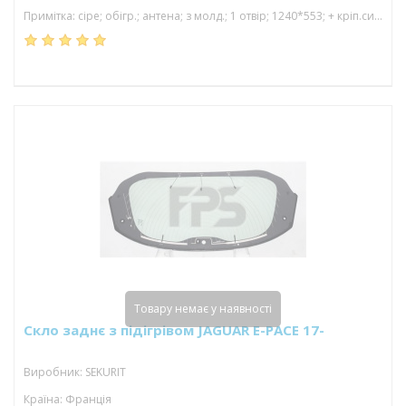
Примітка: сіре; обігр.; антена; з молд.; 1 отвір; 1240*553; + кріп.сигналіз.
Товару немає у наявності
Скло заднє з підігрівом JAGUAR E-PACE 17-
Виробник: SEKURIT
Країна: Франція