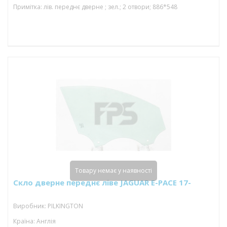
Примітка: лів. переднє дверне ; зел.; 2 отвори; 886*548
Товару немає у наявності
Скло дверне переднє ліве JAGUAR E-PACE 17-
Виробник: PILKINGTON
Країна: Англія