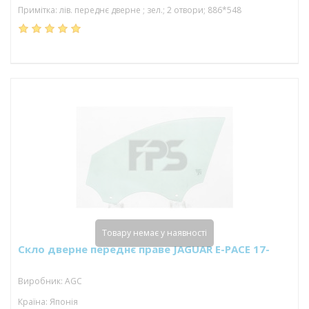
Примітка: лів. переднє дверне ; зел.; 2 отвори; 886*548
Товару немає у наявності
Скло дверне переднє праве JAGUAR E-PACE 17-
Виробник: AGC
Країна: Японія