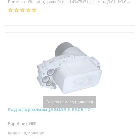
Примітка: з/без конд.; акпп/мкпп; 149x75x71; алюмін.; (3.0 hdi/3.0 d/3.0 td/3.0 hybrid)
Товару немає у наявності
Радіатор оливи JAGUAR E-PACE 17-
Виробник: NRF
Країна: Нідерланди