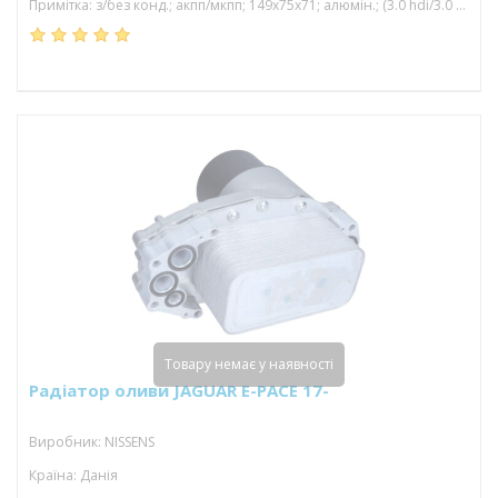
Примітка: з/без конд.; акпп/мкпп; 149x75x71; алюмін.; (3.0 hdi/3.0 d/3.0 td/3.0 hybrid)
Товару немає у наявності
Радіатор оливи JAGUAR E-PACE 17-
Виробник: NISSENS
Країна: Данія