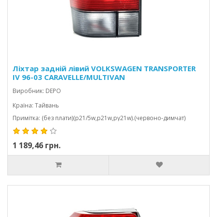
Ліхтар задній лівий VOLKSWAGEN TRANSPORTER
IV 96-03 CARAVELLE/MULTIVAN
Виробник: DEPO
Країна: Тайвань
Примітка: (без плати)(p21/5w,p21w,py21w).(червоно-димчат)
1 189,46 грн.