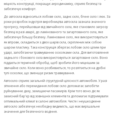
міцність конструкції, покращує аеродинаміку, сприяє безпеці та
забезпечує комфорт.
До автоскла відноситься лобове скло, заднє скло, бічне скло і люк. За
роки розробок індустрія виробництва автоскла зазнала значного
прогресу, перейшовши від звичайного скла, яке становило загрозу
безпеці в разі аварії, до ламінованого та загартованого скла, яке
забезпечує більшу безпеку. Ламіноване скло, яке використовується
як вітрове, складається з двох шарів скла, скріплених між собою
шаром пластику. Така конструкція зберігає лобове скло цілим при
ударі, запобігаючи травмуванню осколками скла. Для виготовлення
заднього і бокового скла використовується загартоване скло. Воно
піддається термічній обробці, щоб зробити його міцнішим за
звичайне скло. Коли воно розбивається, то розлітається на дрібні
тупі осколки, що зменшує ризик травмування.
Автоскло сприяє загальній структурній цілісності автомобіля. У разі
зіткнення або перекидання лобове скло допомагає запобігти
руйнуванню даху, захищаючи пасажирів. Крім того воно діє як
захисний бар'єр від зовнішніх елементів та допомагає підтримувати
оптимальний клімат в салоні автомобіля. Чисте і неушкоджене
автоскло забезпечує необхідну видимість, що має вирішальне
значення для безпечного водіння.