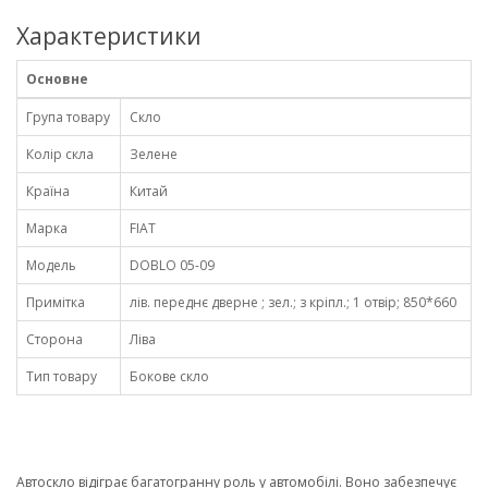
Характеристики
Основне
Група товару
Скло
Колір скла
Зелене
Країна
Китай
Марка
FIAT
Модель
DOBLO 05-09
Примітка
лів. переднє дверне ; зел.; з кріпл.; 1 отвір; 850*660
Сторона
Ліва
Тип товару
Бокове скло
Автоскло відіграє багатогранну роль у автомобілі. Воно забезпечує