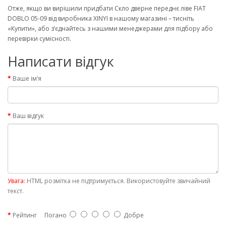
Отже, якщо ви вирішили придбати Скло дверне переднє ліве FIAT
DOBLO 05-09 від виробника XINYI в нашому магазині – тисніть
«Купити», або з’єднайтесь з нашими менеджерами для підбору або
перевірки сумісності.
Написати відгук
Ваше ім’я
Ваш відгук
Увага:
HTML розмітка не підтримується. Використовуйте звичайний
текст.
Рейтинг
Погано
Добре