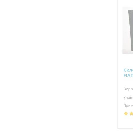
Скл
FIA
Вироб
Країн