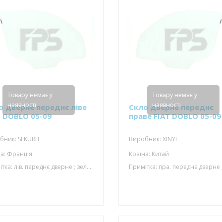
Товару немає у
Товару немає у
наявності
наявності
о дверне переднє ліве
Скло дверне переднє
T DOBLO 05-09
праве FIAT DOBLO 05-09
бник: SEKURIT
Виробник: XINYI
а: Франція
Країна: Китай
Примітка: лів. переднє дверне ; зел.; з кріпл.; 1 отвір; 850*660