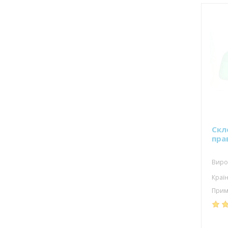
Скл
пра
Виро
Країн