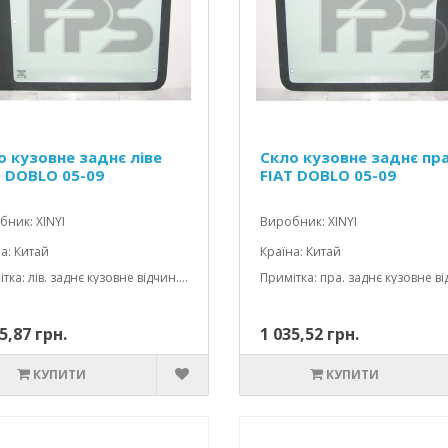
о кузовне заднє ліве
Скло кузовне заднє пр
T DOBLO 05-09
FIAT DOBLO 05-09
ник: XINYI
Виробник: XINYI
а: Китай
Країна: Китай
Примітка: лів. заднє кузовне відчин.; зел.; 3 отвори; 690*557
5,87 грн.
1 035,52 грн.
КУПИТИ
КУПИТИ