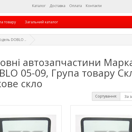
Каталог
Доставка
Оплата
Контакти
па товару
Загальний каталог
Модель DOBLO ..
овні автозапчастини Марка
LO 05-09, Група товару Ск
кове скло
Сортування: