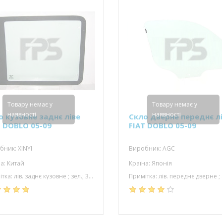
Товару немає у
Товару немає у
наявності
наявності
о кузовне заднє ліве
Скло дверне переднє л
T DOBLO 05-09
FIAT DOBLO 05-09
ник: XINYI
Виробник: AGC
а: Китай
Країна: Японія
Примітка: лів. заднє кузовне ; зел.; 3 отвори; 680*556