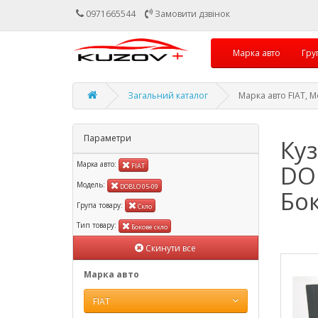
0971665544
Замовити дзвінок
Марка авто
Гру
Загальний каталог
Марка авто FIAT, 
Параметри
Куз
Марка авто:
DOB
FIAT
Модель:
DOBLO 05-09
Бо
Група товару:
Скло
Тип товару:
Бокове скло
Скинути все
Марка авто
FIAT