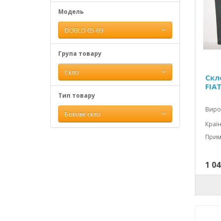
Модель
DOBLO 05-09
Група товару
Скло
Скл
FIA
Тип товару
Вироб
Бокове скло
Країн
1 04