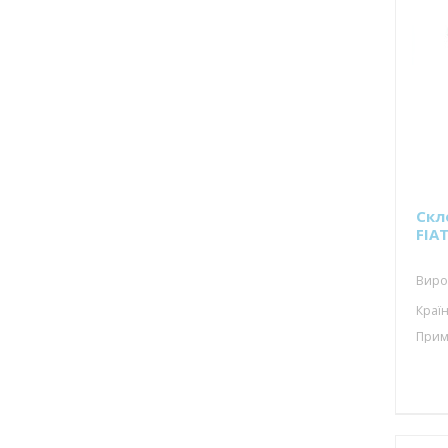
Скл
FIA
Виро
Країн