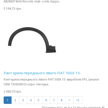
68286074AA) без отв. повт. з отв. під ра..
5 194,73 грн.
Рант крила переднього лівого FIAT 500X 15-
Рант крила переднього лівого FIAT 500X 15- виробник FPS, (аналог
OEM 735656015) чорн. текстура..
2 060,70 грн.
1
2
3
4
5
6
7
8
>
>|
Показано від 1 до 3 з 24 (всього сторінок: 8)