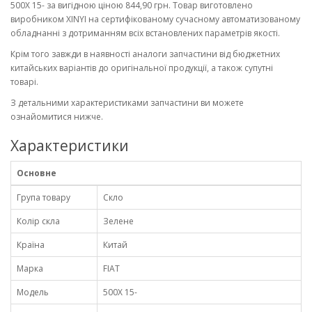
500X 15- за вигідною ціною 844,90 грн. Товар виготовлено
виробником XINYI на сертифікованому сучасному автоматизованому
обладнанні з дотриманням всіх встановлених параметрів якості.
Крім того завжди в наявності аналоги запчастини від бюджетних
китайських варіантів до оригінальної продукції, а також супутні
товарі.
З детальними характеристиками запчастини ви можете
ознайомитися нижче.
Характеристики
Основне
Група товару
Скло
Колір скла
Зелене
Країна
Китай
Марка
FIAT
Модель
500X 15-