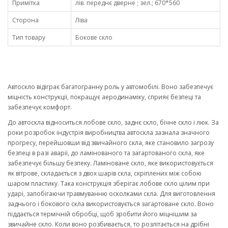
Примітка
лів. переднє дверне ; зел.; 670*560
Сторона
Ліва
Тип товару
Бокове скло
Автоскло відіграє багатогранну роль у автомобілі. Воно забезпечує
міцність конструкції, покращує аеродинаміку, сприяє безпеці та
забезпечує комфорт.
До автоскла відноситься лобове скло, заднє скло, бічне скло і люк. За
роки розробок індустрія виробництва автоскла зазнала значного
прогресу, перейшовши від звичайного скла, яке становило загрозу
безпеці в разі аварії, до ламінованого та загартованого скла, яке
забезпечує більшу безпеку. Ламіноване скло, яке використовується
як вітрове, складається з двох шарів скла, скріплених між собою
шаром пластику. Така конструкція зберігає лобове скло цілим при
ударі, запобігаючи травмуванню осколками скла. Для виготовлення
заднього і бокового скла використовується загартоване скло. Воно
піддається термічній обробці, щоб зробити його міцнішим за
звичайне скло. Коли воно розбивається, то розлітається на дрібні