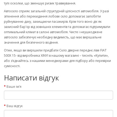
тупі осколки, що зменшує ризик травмування.
Автоскло сприяє загальній структурній цілісності автомобіля. У разі
зіткнення або перекидання лобове скло допомагає запобігти
руйнуванню даху, захищаючи пасажирів. Крім того воно діє як
захисний бар'єр від зовнішніх елементів та допомагає підтримувати
оптимальний клімат в салоні автомобіля. Чисте і неушкоджене
автоскло забезпечує необхідну видимість, що має вирішальне
значення для безпечного водіння.
Отже, якщо ви вирішили придбати Скло дверне переднє ліве FIAT
500X 15- від виробника XINYI в нашому магазині – тисніть «Купити»,
або з’єднайтесь з нашими менеджерами для підбору або перевірки
сумісності.
Написати відгук
Ваше ім’я
Ваш відгук