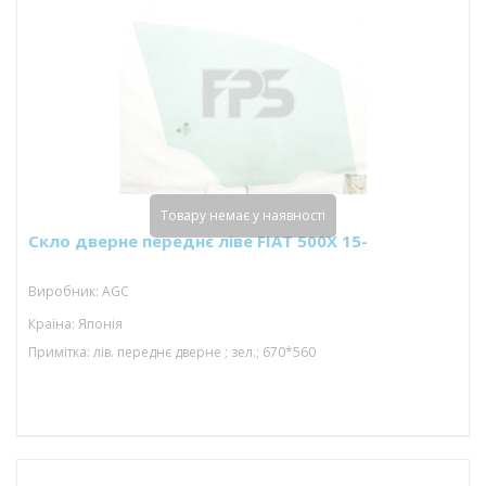
Товару немає у наявності
Скло дверне переднє ліве FIAT 500X 15-
Виробник: AGC
Країна: Японія
Примітка: лів. переднє дверне ; зел.; 670*560