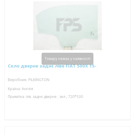
Товару немає у наявності
Скло дверне заднє ліве FIAT 500X 15-
Виробник: PILKINGTON
Країна: Англія
Примітка: лів. заднє дверне ; зел.; 720*530