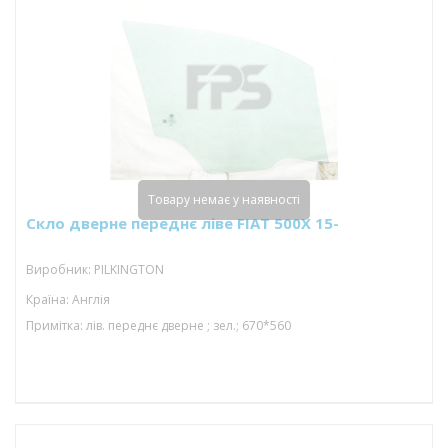
Товару немає у наявності
Скло дверне переднє ліве FIAT 500X 15-
Виробник: PILKINGTON
Країна: Англія
Примітка: лів. переднє дверне ; зел.; 670*560