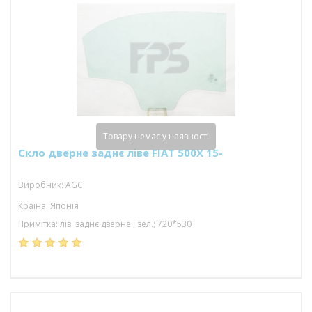
Товару немає у наявності
Скло дверне заднє ліве FIAT 500X 15-
Виробник: AGC
Країна: Японія
Примітка: лів. заднє дверне ; зел.; 720*530