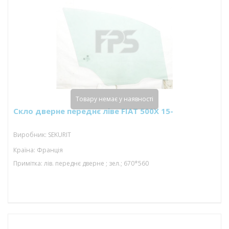
Товару немає у наявності
Скло дверне переднє ліве FIAT 500X 15-
Виробник: SEKURIT
Країна: Франція
Примітка: лів. переднє дверне ; зел.; 670*560