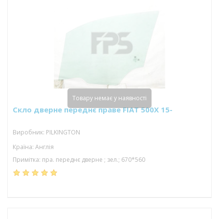
Товару немає у наявності
Скло дверне переднє праве FIAT 500X 15-
Виробник: PILKINGTON
Країна: Англія
Примітка: пра. переднє дверне ; зел.; 670*560