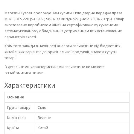
Магазин Кузов+ пропонує Вам купити Скло дверне переднє праве
MERCEDES 220 (S-CLASS) 98-02 за вигідною ціною 2 304,20 грн. Товар
виготовлено виробником XINYI на сертифікованому сучасному
автоматизованому обладнанні з дотриманням всіх встановлених
параметрів якості.
Крім того завжди в наявності аналоги запчастини від бюджетних
китайських варіантів до оригінальної продукції, а також супутні
товарі.
З детальними характеристиками запчастини ви можете
ознайомитися нижче.
Характеристики
Основне
Група товару
Скло
Колір скла
Зелене
Країна
Китай