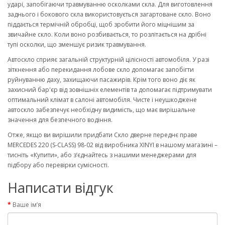
ударі, запобігаючи травмуванню осколками скла. Для виготовлення
заднього і бокового скла використовується загартоване скло. Воно
піддається термічній обробці, щоб зробити його міцнішим за
звичайне скло. Коли воно розбивається, то розлітається на дрібні
тупі осколки, що зменшує ризик травмування.
Автоскло сприяє загальній структурній цілісності автомобіля. У разі
зіткнення або перекидання лобове скло допомагає запобігти
руйнуванню даху, захищаючи пасажирів. Крім того воно діє як
захисний бар'єр від зовнішніх елементів та допомагає підтримувати
оптимальний клімат в салоні автомобіля. Чисте і неушкоджене
автоскло забезпечує необхідну видимість, що має вирішальне
значення для безпечного водіння.
Отже, якщо ви вирішили придбати Скло дверне переднє праве
MERCEDES 220 (S-CLASS) 98-02 від виробника XINYI в нашому магазині –
тисніть «Купити», або з’єднайтесь з нашими менеджерами для
підбору або перевірки сумісності.
Написати відгук
Ваше ім’я