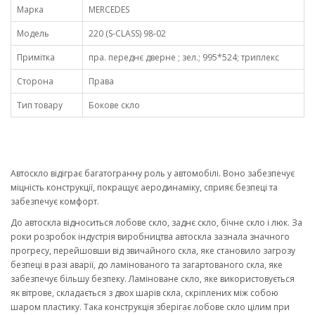
Марка
MERCEDES
Модель
220 (S-CLASS) 98-02
Примітка
пра. переднє дверне ; зел.; 995*524; триплекс
Сторона
Права
Тип товару
Бокове скло
Автоскло відіграє багатогранну роль у автомобілі. Воно забезпечує
міцність конструкції, покращує аеродинаміку, сприяє безпеці та
забезпечує комфорт.
До автоскла відноситься лобове скло, заднє скло, бічне скло і люк. За
роки розробок індустрія виробництва автоскла зазнала значного
прогресу, перейшовши від звичайного скла, яке становило загрозу
безпеці в разі аварії, до ламінованого та загартованого скла, яке
забезпечує більшу безпеку. Ламіноване скло, яке використовується
як вітрове, складається з двох шарів скла, скріплених між собою
шаром пластику. Така конструкція зберігає лобове скло цілим при