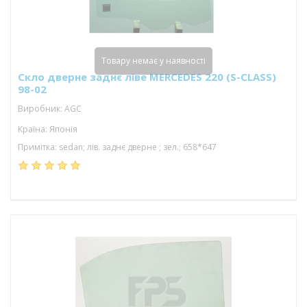
Товару немає у наявності
Скло дверне заднє ліве MERCEDES 220 (S-CLASS)
98-02
Виробник: AGC
Країна: Японія
Примітка: sedan; лів. заднє дверне ; зел.; 658*647