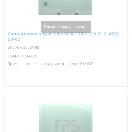
Товару немає у наявності
Скло дверне заднє ліве MERCEDES 220 (S-CLASS)
98-02
Виробник: SEKURIT
Країна: Франція
Примітка: sedan; лів. заднє дверне ; зел.; 658*647