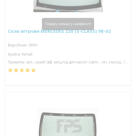
Товару немає у наявності
Скло вітрове MERCEDES 220 (S-CLASS) 98-02
Виробник: XINYI
Країна: Китай
Примітка: зел.; сірий свф; місц.під датч.волог./світл. ; vin; з молд.; 1550*972