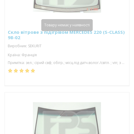
Товару немає у наявності
Скло вітрове з підігрівом MERCEDES 220 (S-CLASS)
98-02
Виробник: SEKURIT
Країна: Франція
Примітка: зел.; сірий свф; обігр.; місц.під датч.волог./світл. ; vin; з молд.; 1550*972