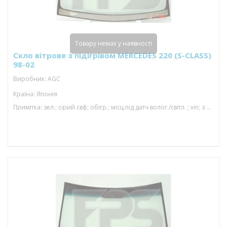
Товару немає у наявності
Скло вітрове з підігрівом MERCEDES 220 (S-CLASS)
98-02
Виробник: AGC
Країна: Японія
Примітка: зел.; сірий свф; обігр.; місц.під датч.волог./світл. ; vin; з молд.; 1550*972