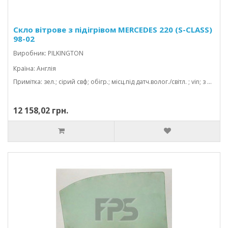
Скло вітрове з підігрівом MERCEDES 220 (S-CLASS)
98-02
Виробник: PILKINGTON
Країна: Англія
Примітка: зел.; сірий свф; обігр.; місц.під датч.волог./світл. ; vin; з молд.; 1550*972
12 158,02 грн.