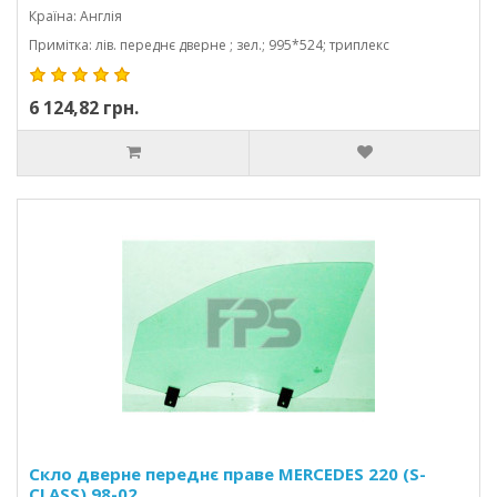
Країна: Англія
Примітка: лів. переднє дверне ; зел.; 995*524; триплекс
6 124,82 грн.
Скло дверне переднє праве MERCEDES 220 (S-
CLASS) 98-02