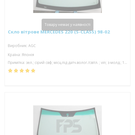
Товару немає у наявності
Скло вітрове MERCEDES 220 (S-CLASS) 98-02
Виробник: AGC
Країна: Японія
Примітка: зел.; сірий свф; місц.під датч.волог./світл. ; vin; з молд.; 1550*972