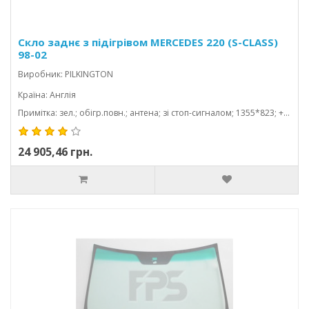
Скло заднє з підігрівом MERCEDES 220 (S-CLASS)
98-02
Виробник: PILKINGTON
Країна: Англія
Примітка: зел.; обігр.повн.; антена; зі стоп-сигналом; 1355*823; + місц.під gps; триплекс
24 905,46 грн.