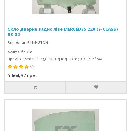
Скло дверне заднє ліве MERCEDES 220 (S-CLASS)
98-02
Виробник: PILKINGTON
Країна: Англія
Примітка: sedan (long); лів. заднє дверне ; зел.; 796*647
5 664,37 грн.