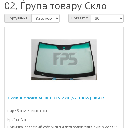
02, Група товару Скло
Сортування:
Показати:
Скло вітрове MERCEDES 220 (S-CLASS) 98-02
Виробник: PILKINGTON
Країна: Англія
Примітка: зел.; сірий свф; місц.під датч.волог./світл. ; vin; з молд.; 1550*972