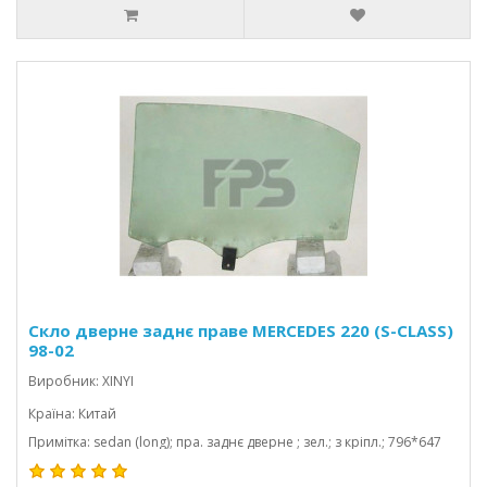
Скло дверне заднє праве MERCEDES 220 (S-CLASS)
98-02
Виробник: XINYI
Країна: Китай
Примітка: sedan (long); пра. заднє дверне ; зел.; з кріпл.; 796*647