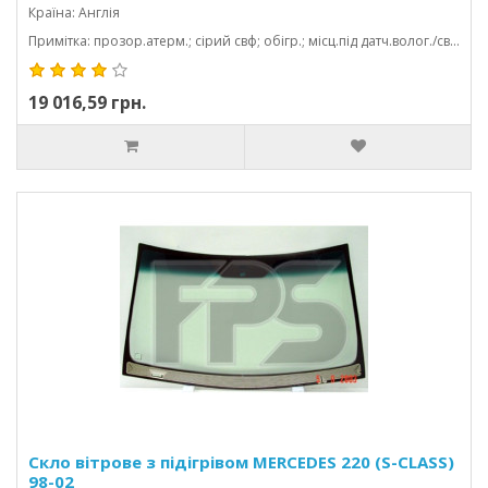
Країна: Англія
Примітка: прозор.атерм.; сірий свф; обігр.; місц.під датч.волог./світл. ; vin; з молд.; 1550*972
19 016,59 грн.
Скло вітрове з підігрівом MERCEDES 220 (S-CLASS)
98-02