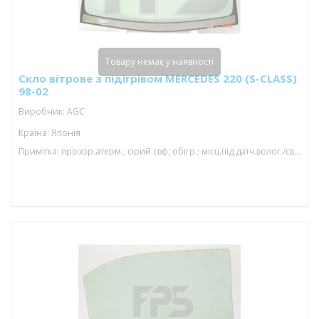
Товару немає у наявності
Скло вітрове з підігрівом MERCEDES 220 (S-CLASS)
98-02
Виробник: AGC
Країна: Японія
Примітка: прозор.атерм.; сірий свф; обігр.; місц.під датч.волог./світл. ; vin; з молд.; 1550*972