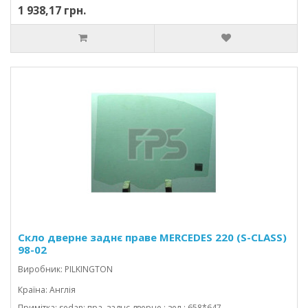
1 938,17 грн.
Скло дверне заднє праве MERCEDES 220 (S-CLASS)
98-02
Виробник: PILKINGTON
Країна: Англія
Примітка: sedan; пра. заднє дверне ; зел.; 658*647