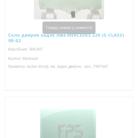
Товару немає у наявності
Скло дверне заднє ліве MERCEDES 220 (S-CLASS)
98-02
Виробник: SEKURIT
Країна: Франція
Примітка: sedan (long); лів. заднє дверне ; зел.; 796*647