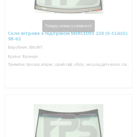
Товару немає у наявності
Скло вітрове з підігрівом MERCEDES 220 (S-CLASS)
98-02
Виробник: SEKURIT
Країна: Франція
Примітка: прозор.атерм.; сірий свф; обігр.; місц.під датч.волог./світл. ; vin; з молд.; 1550*972