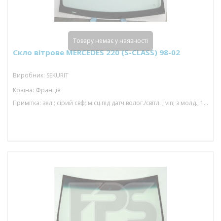
Товару немає у наявності
Скло вітрове MERCEDES 220 (S-CLASS) 98-02
Виробник: SEKURIT
Країна: Франція
Примітка: зел.; сірий свф; місц.під датч.волог./світл. ; vin; з молд.; 1550*972