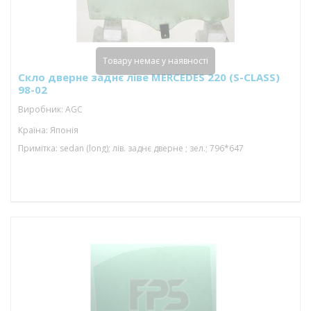
Товару немає у наявності
Скло дверне заднє ліве MERCEDES 220 (S-CLASS)
98-02
Виробник: AGC
Країна: Японія
Примітка: sedan (long); лів. заднє дверне ; зел.; 796*647