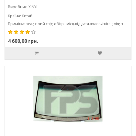
Виробник: XINYI
Країна: Китай
Примітка: зел.; сірий свф; обігр.; місц.під датч.волог./світл. ; vin; з молд.; 1550*972
4 600,00 грн.