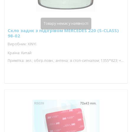
Товару немає у наявності
Скло заднє з підігрівом MERCEDES 220 (S-CLASS)
98-02
Виробник: XINYI
Країна: Китай
Примітка: зел.; обігр.повн.; антена; зі стоп-сигналом; 1355*823; + місц.під gps; триплекс