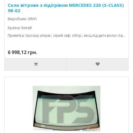
Скло вітрове з підігрівом MERCEDES 220 (S-CLASS)
98-02
Виробник: XINYI
Країна: Китай
Примітка: прозор.атерм.; сірий свф; обігр.; місц.під датч.волог./світл. ; vin; з молд.; 1550*972
6 998,12 грн.