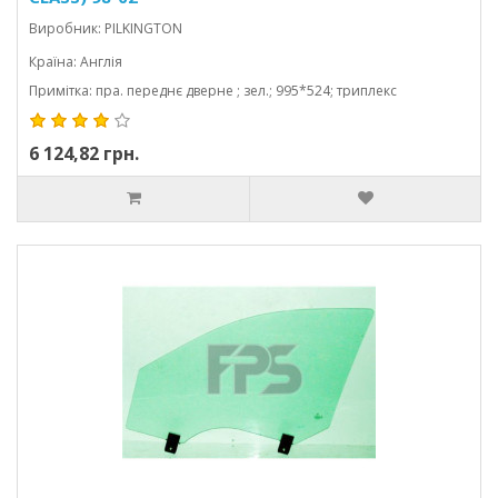
Виробник: PILKINGTON
Країна: Англія
Примітка: пра. переднє дверне ; зел.; 995*524; триплекс
6 124,82 грн.